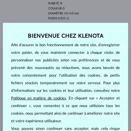
PURETÉ
SI
COULEUR
G
DIAMÈTRE
3.0-4.0 mm
POIDS
0.925 ct
LARGEUR
1.60 mm
POIDS
3.85 g
BIENVENUE CHEZ KLENOTA
Afin d’assurer le bon fonctionnement de notre site, d’enregistrer
votre panier, de vous maintenir connecter à chaque visite, de
BIJOUX DE
L'ATELIER KLENOTA
personnaliser nos publicités selon vos préférences et de vous
prévenir des nouveautés ou réductions, nous avons besoin de
votre consentement pour l’utilisation des cookies, de petits
fichiers stockés temporairement sur notre serveur. Pour plus
d’informations sur les cookies et leur utilisation, consultez notre
Politique en matière de cookies
. En cliquant sur « Accepter et
continuer », vous consentez à ce que nous utilisions tous les
cookies, nous permettant ainsi de continuer à améliorer notre site
et votre expérience utilisateur.
Vous pouvez sinon continuer sans accepter, mais cela risque