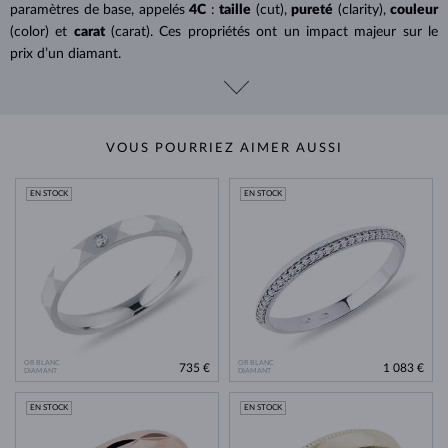
paramètres de base, appelés
4C
:
taille
(cut),
pureté
(clarity),
couleur
(color) et
carat
(carat). Ces propriétés ont un impact majeur sur le
prix d’un diamant.
VOUS POURRIEZ AIMER AUSSI
EN STOCK
EN STOCK
OR BLANC
OR BLANC
735 €
1 083 €
DIAMANT
DIAMANT
EN STOCK
EN STOCK