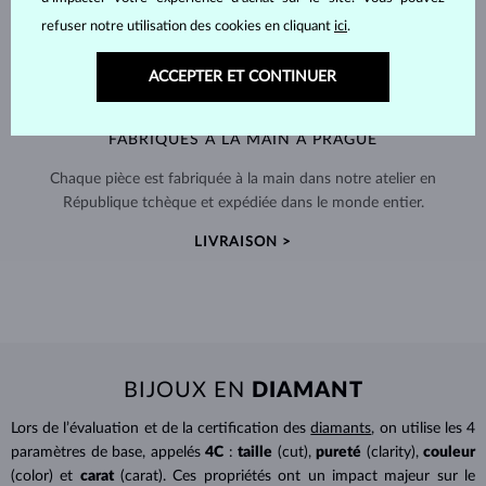
refuser notre utilisation des cookies en cliquant
ici
.
ACCEPTER ET CONTINUER
FABRIQUÉS À LA MAIN À PRAGUE
Chaque pièce est fabriquée à la main dans notre atelier en
République tchèque et expédiée dans le monde entier.
LIVRAISON >
BIJOUX EN
DIAMANT
Lors de l’évaluation et de la certification des
diamants
, on utilise les 4
paramètres de base, appelés
4C
:
taille
(cut),
pureté
(clarity),
couleur
(color) et
carat
(carat). Ces propriétés ont un impact majeur sur le