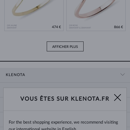
OR JAUNE
OR ROSE
474 €
866 €
DIAMANT
DIAMANT & DIAMANT
AFFICHER PLUS
KLENOTA
CONTACT
PANIER
SHOWROOM
VOUS ÊTES SUR KLENOTA.FR
LIVRAISON ET PAIEMENT
NOUS CONNAÎTRE
BIJOUX
RETOURS ET ÉCHANGES
PRESSE
TAILLES DES BAGUES
GARANTIE
BLOG
CHANGE COUNTRY
For the best shopping experience, we recommend visiting
TAILLE ET VARIÉTÉ DES CHAÎNES
CHOISIR DES ALLIANCES
our international website in English.