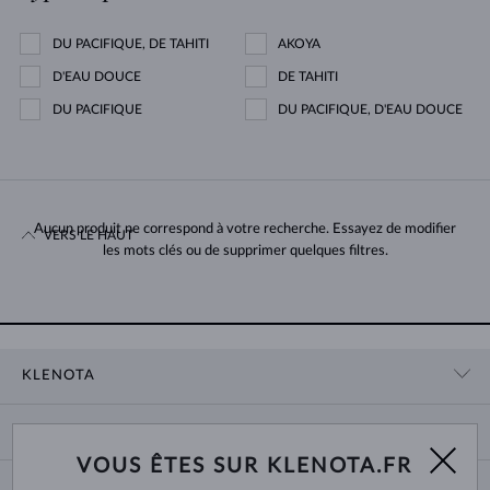
DU PACIFIQUE, DE TAHITI
AKOYA
D'EAU DOUCE
DE TAHITI
DU PACIFIQUE
DU PACIFIQUE, D'EAU DOUCE
Aucun produit ne correspond à votre recherche. Essayez de modifier
VERS LE HAUT
les mots clés ou de supprimer quelques filtres.
KLENOTA
CONTACT
PANIER
SHOWROOM
VOUS ÊTES SUR KLENOTA.FR
LIVRAISON ET PAIEMENT
NOUS CONNAÎTRE
BIJOUX