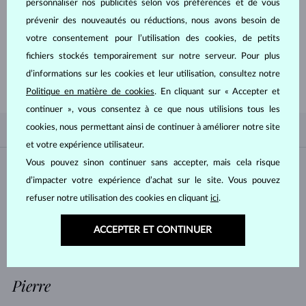
personnaliser nos publicités selon vos préférences et de vous
prévenir des nouveautés ou réductions, nous avons besoin de
votre consentement pour l’utilisation des cookies, de petits
fichiers stockés temporairement sur notre serveur. Pour plus
DÉCOUVRIR
d’informations sur les cookies et leur utilisation, consultez notre
Politique en matière de cookies
. En cliquant sur « Accepter et
continuer », vous consentez à ce que nous utilisions tous les
cookies, nous permettant ainsi de continuer à améliorer notre site
SELON LA POPULARITÉ
0/0
SÉLECTION
et votre expérience utilisateur.
Vous pouvez sinon continuer sans accepter, mais cela risque
Matière
d’impacter votre expérience d’achat sur le site. Vous pouvez
refuser notre utilisation des cookies en cliquant
ici
.
OR BLANC
OR JAUNE
OR ROSE
ARGENT
ACCEPTER ET CONTINUER
ACIER INOXYDABLE
Pierre