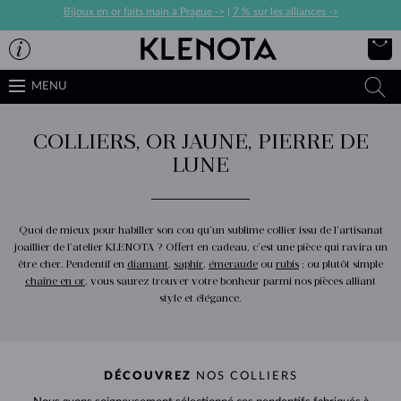
Bijoux en or faits main à Prague ->
|
7 % sur les alliances ->
MENU
COLLIERS, OR JAUNE, PIERRE DE
LUNE
Quoi de mieux pour habiller son cou qu’un sublime collier issu de l’artisanat
joaillier de l’atelier KLENOTA ? Offert en cadeau, c’est une pièce qui ravira un
être cher. Pendentif en
diamant
,
saphir
,
émeraude
ou
rubis
; ou plutôt simple
chaîne en or
, vous saurez trouver votre bonheur parmi nos pièces alliant
style et élégance.
DÉCOUVREZ
NOS COLLIERS