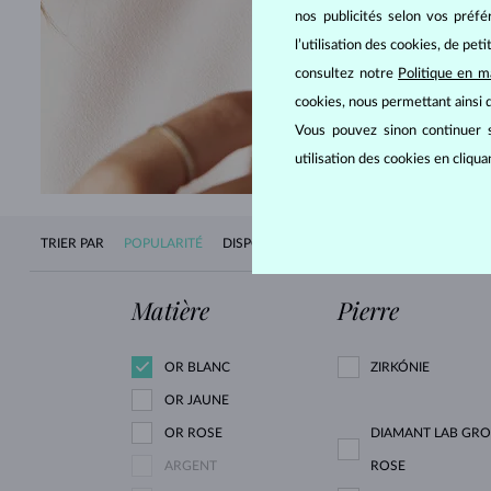
nos publicités selon vos préf
l’utilisation des cookies, de pet
consultez notre
Politique en m
cookies, nous permettant ainsi d
DÉCOU
Vous pouvez sinon continuer s
utilisation des cookies en cliqu
TRIER PAR
POPULARITÉ
DISPONIBILITÉ
NOUVEAUTÉS
PRIX
Matière
Pierre
OR BLANC
ZIRKÓNIE
OR JAUNE
OR ROSE
DIAMANT LAB GR
ARGENT
ROSE