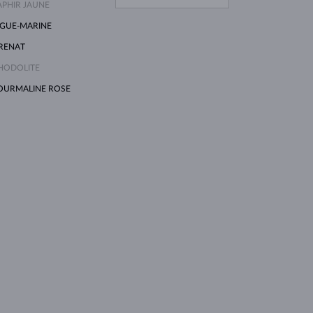
APHIR JAUNE
IGUE-MARINE
RENAT
HODOLITE
OURMALINE ROSE