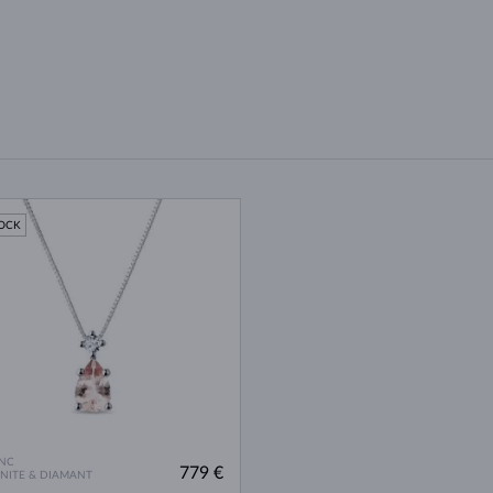
TOCK
NC
779 €
NITE & DIAMANT