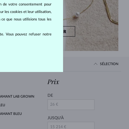
oin de votre consentement pour
r les cookies et leur utilisation,
 ce que nous utilisions tous les
DÉCOUVRIR
ite. Vous pouvez refuser notre
SÉLECTION
Prix
DE
IAMANT LAB GROWN
LEU
IAMANT BLEU
JUSQU'À