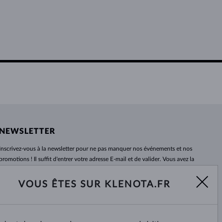
NEWSLETTER
Inscrivez-vous
à
la newsletter pour ne pas manquer nos événements et nos
promotions ! Il suffit d'entrer votre adresse E-mail et de valider. Vous avez la
possibilité de vous désabonner
à
tout moment. Nous attendons avec
impatience.
VOUS ÊTES SUR KLENOTA.FR
S'ABONNER