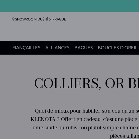
SHOWROOM DUŠNÍ 6, PRAGUE
FIANÇAILLES
ALLIANCES
BAGUES
BOUCLES D'OREIL
Bagues de fiançailles
Alliances de mariage
Bagues
Boucles d'oreilles
Colliers
Bracelets
Perles
Bijoux
Cadeaux
Collections KLENOTA
COLLIERS, OR 
Quoi de mieux pour habiller son cou qu’un subl
KLENOTA ? Offert en cadeau, c’est une pièce q
émeraude
ou
rubis
; ou plutôt simple
chaîne 
pièces allian