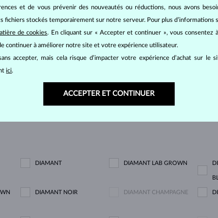
érences et de vous prévenir des nouveautés ou réductions, nous avons bes
its fichiers stockés temporairement sur notre serveur. Pour plus d’informations su
atière de cookies
. En cliquant sur « Accepter et continuer », vous consentez à
e continuer à améliorer notre site et votre expérience utilisateur.
VRIR
ans accepter, mais cela risque d’impacter votre expérience d’achat sur le s
ant
ici
.
ACCEPTER ET CONTINUER
AFFICHÉ
2/2
DIAMANT
DIAMANT LAB GROWN
D
B
OWN
DIAMANT NOIR
DIAMANT CHAMPAGNE
D