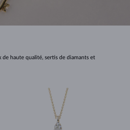
PERLES
OR BLANC
OR ROSE
OR BLANC
DÉCOUVRIR
DÉCOUVRIR
DÉCOUVRIR
DÉCOUVRIR
DÉCOUVRIR
de haute qualité, sertis de diamants et