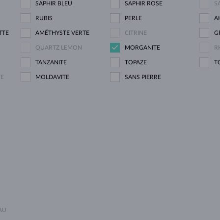
SAPHIR BLEU
SAPHIR ROSE
S
RUBIS
PERLE
A
TTE
AMÉTHYSTE VERTE
CITRINE
G
QUARTZ LEMON
MORGANITE
R
TANZANITE
TOPAZE
T
TE
MOLDAVITE
SANS PIERRE
AU