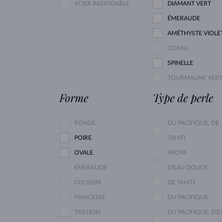
ACIER INOXYDABLE
DIAMANT VERT
ÉMERAUDE
AMÉTHYSTE VIOLE
CORAIL
SPINELLE
TOURMALINE VER
Forme
Type de perle
RONDE
DU PACIFIQUE, DE
POIRE
TAHITI
OVALE
AKOYA
ÉMERAUDE
D'EAU DOUCE
COUSSIN
DE TAHITI
PRINCESSE
DU PACIFIQUE
TRILLION
DU PACIFIQUE, D'E