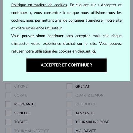
Politique en matière de cookies
. En cliquant sur « Accepter et
ZIRKÓNIE
DIAMANT
continuer », vous consentez à ce que nous utilisions tous les
DIAMANT LAB GROWN
DIAMANT LAB GROWN BLEU
cookies, nous permettant ainsi de continuer à améliorer notre site
DIAMANT LAB GROWN ROSE
DIAMANT NOIR
et votre expérience utilisateur.
DIAMANT CHAMPAGNE
DIAMANT BLEU
Vous pouvez sinon continuer sans accepter, mais cela risque
DIAMANT VERT
SAPHIR BLEU
d’impacter votre expérience d’achat sur le site. Vous pouvez
SAPHIR ROSE
SAPHIR JAUNE
refuser notre utilisation des cookies en cliquant
ici
.
ÉMERAUDE
RUBIS
ACCEPTER ET CONTINUER
PERLE
AIGUE-MARINE
AMÉTHYSTE VIOLETTE
AMÉTHYSTE VERTE
CITRINE
GRENAT
CORAIL
QUARTZ LEMON
MORGANITE
RHODOLITE
SPINELLE
TANZANITE
TOPAZE
TOURMALINE ROSE
TOURMALINE VERTE
MOLDAVITE