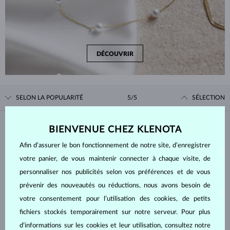
DÉCOUVRIR
SELON LA POPULARITÉ
5/5
SÉLECTION
Matière
BIENVENUE CHEZ KLENOTA
Afin d’assurer le bon fonctionnement de notre site, d’enregistrer
OR BLANC
OR JAUNE
votre panier, de vous maintenir connecter à chaque visite, de
OR ROSE
ARGENT
personnaliser nos publicités selon vos préférences et de vous
prévenir des nouveautés ou réductions, nous avons besoin de
ACIER INOXYDABLE
votre consentement pour l’utilisation des cookies, de petits
Pierre
fichiers stockés temporairement sur notre serveur. Pour plus
d’informations sur les cookies et leur utilisation, consultez notre