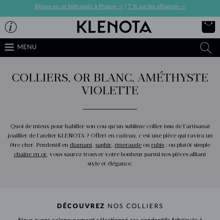
Bijoux en or faits main à Prague ->
|
7 % sur les alliances ->
MENU
COLLIERS, OR BLANC, AMÉTHYSTE
VIOLETTE
Quoi de mieux pour habiller son cou qu’un sublime collier issu de l’artisanat
joaillier de l’atelier KLENOTA ? Offert en cadeau, c’est une pièce qui ravira un
être cher. Pendentif en
diamant
,
saphir
,
émeraude
ou
rubis
; ou plutôt simple
chaîne en or
, vous saurez trouver votre bonheur parmi nos pièces alliant
style et élégance.
DÉCOUVREZ
NOS COLLIERS