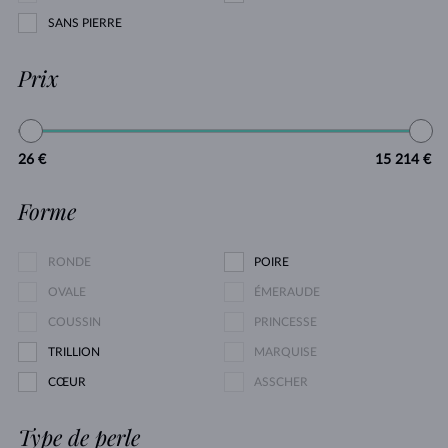
SANS PIERRE
Prix
26 €
15 214 €
Forme
RONDE
POIRE
OVALE
ÉMERAUDE
COUSSIN
PRINCESSE
TRILLION
MARQUISE
CŒUR
ASSCHER
Type de perle