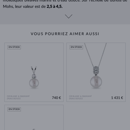
mollusques bivalves marins et d'eau douce. Sur l'échelle de dureté de
Mohs, leur valeur est de
2,5 à 4,5.
VOUS POURRIEZ AIMER AUSSI
EN STOCK
EN STOCK
OR BLANC & DIAMANT
OR BLANC & DIAMANT
740 €
1 431 €
D'EAU DOUCE
D'EAU DOUCE
EN STOCK