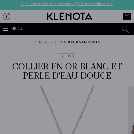
Bijoux en or faits main à Prague ->
|
7 % sur les alliances ->
MENU
PERLES
PENDENTIFS EN PERLES
EN STOCK
COLLIER EN OR BLANC ET
PERLE D'EAU DOUCE