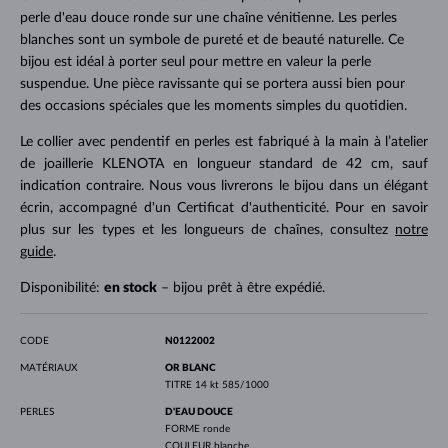
perle d'eau douce ronde sur une chaîne vénitienne. Les perles
blanches sont un symbole de pureté et de beauté naturelle. Ce
bijou est idéal à porter seul pour mettre en valeur la perle
suspendue. Une pièce ravissante qui se portera aussi bien pour
des occasions spéciales que les moments simples du quotidien.
Le collier avec pendentif en perles est fabriqué à la main à l’atelier
de joaillerie KLENOTA en longueur standard de 42 cm, sauf
indication contraire. Nous vous livrerons le bijou dans un élégant
écrin, accompagné d'un Certificat d'authenticité. Pour en savoir
plus sur les types et les longueurs de chaînes, consultez
notre
guide
.
Disponibilité:
en stock
– bijou prêt à être expédié.
CODE
N0122002
MATÉRIAUX
OR BLANC
TITRE
14 kt 585/1000
PERLES
D'EAU DOUCE
FORME
ronde
COULEUR
blanche