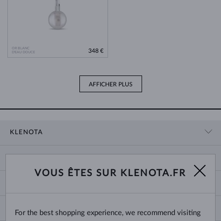
OR BLANC
348 €
D'EAU DOUCE
AFFICHER PLUS
KLENOTA
CONTACT
PANIER
SHOWROOM
VOUS ÊTES SUR KLENOTA.FR
LIVRAISON ET PAIEMENT
NOUS CONNAÎTRE
BIJOUX
RETOURS ET ÉCHANGES
PRESSE
TAILLES DES BAGUES
GARANTIE
BLOG
CHANGE COUNTRY
For the best shopping experience, we recommend visiting
TAILLE ET VARIÉTÉ DES CHAÎNES
CHOISIR DES ALLIANCES