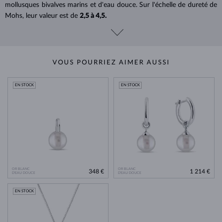
mollusques bivalves marins et d'eau douce. Sur l'échelle de dureté de
Mohs, leur valeur est de
2,5 à 4,5.
VOUS POURRIEZ AIMER AUSSI
EN STOCK
EN STOCK
OR BLANC
OR BLANC
348 €
1 214 €
D'EAU DOUCE
D'EAU DOUCE
EN STOCK