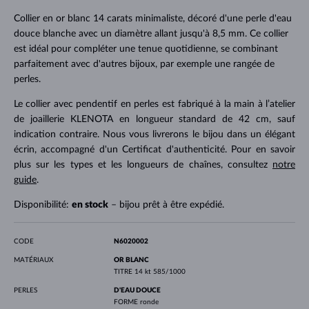
Collier en or blanc 14 carats minimaliste, décoré d'une perle d'eau
douce blanche avec un diamètre allant jusqu'à 8,5 mm. Ce collier
est idéal pour compléter une tenue quotidienne, se combinant
parfaitement avec d'autres bijoux, par exemple une rangée de
perles.
Le collier avec pendentif en perles est fabriqué à la main à l’atelier
de joaillerie KLENOTA en longueur standard de 42 cm, sauf
indication contraire. Nous vous livrerons le bijou dans un élégant
écrin, accompagné d'un Certificat d'authenticité. Pour en savoir
plus sur les types et les longueurs de chaînes, consultez
notre
guide
.
Disponibilité:
en stock
– bijou prêt à être expédié.
CODE
N6020002
MATÉRIAUX
OR BLANC
TITRE
14 kt 585/1000
PERLES
D'EAU DOUCE
FORME
ronde