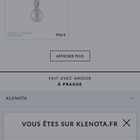
OR BLANC & DIAMANT
996 €
D'EAU DOUCE
AFFICHER PLUS
FAIT AVEC AMOUR
À PRAGUE
KLENOTA
CONTACT
PANIER
SHOWROOM
VOUS ÊTES SUR KLENOTA.FR
LIVRAISON ET PAIEMENT
NOUS CONNAÎTRE
BIJOUX
RETOURS ET ÉCHANGES
PRESSE