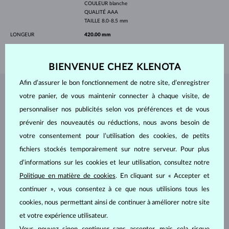
COULEUR
blanche
QUALITÉ
AAA
TAILLE
8.0-8.5 mm
LONGEUR
420.00 mm
POIDS
2.50 g
BIENVENUE CHEZ KLENOTA
Afin d’assurer le bon fonctionnement de notre site, d’enregistrer
BIJOUX DE
L'ATELIER KLENOTA
votre panier, de vous maintenir connecter à chaque visite, de
personnaliser nos publicités selon vos préférences et de vous
prévenir des nouveautés ou réductions, nous avons besoin de
votre consentement pour l’utilisation des cookies, de petits
fichiers stockés temporairement sur notre serveur. Pour plus
d’informations sur les cookies et leur utilisation, consultez notre
Politique en matière de cookies
. En cliquant sur « Accepter et
continuer », vous consentez à ce que nous utilisions tous les
cookies, nous permettant ainsi de continuer à améliorer notre site
et votre expérience utilisateur.