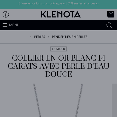
Bijoux en or faits main à Prague ->
|
7 % sur les alliances ->
MENU
PERLES
PENDENTIFS EN PERLES
EN STOCK
COLLIER EN OR BLANC 14
CARATS AVEC PERLE D'EAU
DOUCE