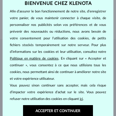
BIENVENUE CHEZ KLENOTA
DIAMÈTRE
5.0 mm
POIDS
1.500 ct
Afin d’assurer le bon fonctionnement de notre site, d’enregistrer
ORIGINE
laboratoire
votre panier, de vous maintenir connecter à chaque visite, de
LONGEUR
420.00 mm
personnaliser nos publicités selon vos préférences et de vous
POIDS
3.25 g
prévenir des nouveautés ou réductions, nous avons besoin de
votre consentement pour l’utilisation des cookies, de petits
fichiers stockés temporairement sur notre serveur. Pour plus
BIJOUX DE
L'ATELIER KLENOTA
d’informations sur les cookies et leur utilisation, consultez notre
Politique en matière de cookies
. En cliquant sur « Accepter et
continuer », vous consentez à ce que nous utilisions tous les
cookies, nous permettant ainsi de continuer à améliorer notre site
et votre expérience utilisateur.
Vous pouvez sinon continuer sans accepter, mais cela risque
d’impacter votre expérience d’achat sur le site. Vous pouvez
refuser notre utilisation des cookies en cliquant
ici
.
ACCEPTER ET CONTINUER