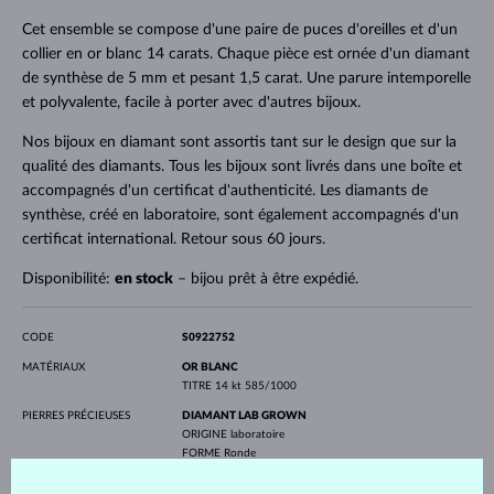
Cet ensemble se compose d'une paire de puces d'oreilles et d'un
collier en or blanc 14 carats. Chaque pièce est ornée d'un diamant
de synthèse de 5 mm et pesant 1,5 carat. Une parure intemporelle
et polyvalente, facile à porter avec d'autres bijoux.
Nos bijoux en diamant sont assortis tant sur le design que sur la
qualité des diamants. Tous les bijoux sont livrés dans une boîte et
accompagnés d'un certificat d'authenticité. Les diamants de
synthèse, créé en laboratoire, sont également accompagnés d'un
certificat international. Retour sous 60 jours.
Disponibilité:
en stock
– bijou prêt à être expédié.
CODE
S0922752
MATÉRIAUX
OR BLANC
TITRE
14 kt 585/1000
PIERRES PRÉCIEUSES
DIAMANT LAB GROWN
ORIGINE
laboratoire
FORME
Ronde
PURETÉ
VS
COULEUR
G