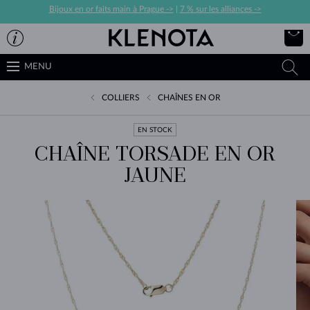
Bijoux en or faits main à Prague ->
|
7 % sur les alliances ->
MENU
COLLIERS
CHAÎNES EN OR
EN STOCK
CHAÎNE TORSADE EN OR
JAUNE