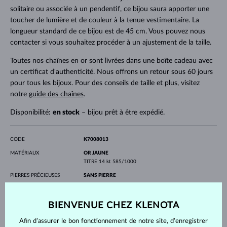
solitaire ou associée à un pendentif, ce bijou saura apporter une
toucher de lumière et de couleur à la tenue vestimentaire. La
longueur standard de ce bijou est de 45 cm. Vous pouvez nous
contacter si vous souhaitez procéder à un ajustement de la taille.
Toutes nos chaînes en or sont livrées dans une boîte cadeau avec
un certificat d'authenticité. Nous offrons un retour sous 60 jours
pour tous les bijoux. Pour des conseils de taille et plus, visitez
notre
guide des chaînes
.
Disponibilité:
en stock
– bijou prêt à être expédié.
CODE
K7008013
MATÉRIAUX
OR JAUNE
TITRE
14 kt 585/1000
PIERRES PRÉCIEUSES
SANS PIERRE
LONGEUR
450 mm
POIDS
1.25 g
BIENVENUE CHEZ KLENOTA
Afin d’assurer le bon fonctionnement de notre site, d’enregistrer