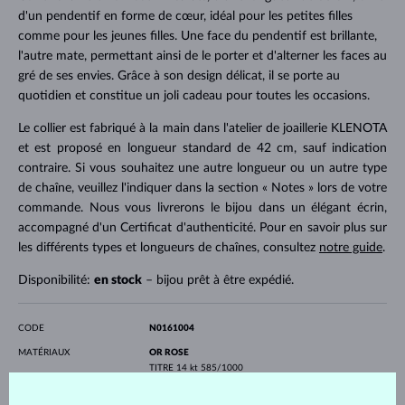
d'un pendentif en forme de cœur, idéal pour les petites filles
comme pour les jeunes filles. Une face du pendentif est brillante,
l'autre mate, permettant ainsi de le porter et d'alterner les faces au
gré de ses envies. Grâce à son design délicat, il se porte au
quotidien et constitue un joli cadeau pour toutes les occasions.
Le collier est fabriqué à la main dans l'atelier de joaillerie KLENOTA
et est proposé en longueur standard de 42 cm, sauf indication
contraire. Si vous souhaitez une autre longueur ou un autre type
de chaîne, veuillez l'indiquer dans la section « Notes » lors de votre
commande. Nous vous livrerons le bijou dans un élégant écrin,
accompagné d'un Certificat d'authenticité. Pour en savoir plus sur
les différents types et longueurs de chaînes, consultez
notre guide
.
Disponibilité:
en stock
– bijou prêt à être expédié.
CODE
N0161004
MATÉRIAUX
OR ROSE
TITRE
14 kt 585/1000
PIERRES PRÉCIEUSES
SANS PIERRE