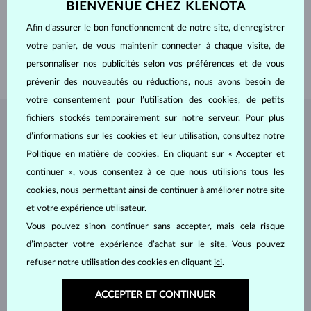
BIENVENUE CHEZ KLENOTA
LARGEUR
6.0 mm
Afin d’assurer le bon fonctionnement de notre site, d’enregistrer
PROFONDEUR
5.3 mm
votre panier, de vous maintenir connecter à chaque visite, de
LONGEUR
380.00 mm
personnaliser nos publicités selon vos préférences et de vous
POIDS
1.30 g
prévenir des nouveautés ou réductions, nous avons besoin de
votre consentement pour l’utilisation des cookies, de petits
fichiers stockés temporairement sur notre serveur. Pour plus
BIJOUX DE
L'ATELIER KLENOTA
d’informations sur les cookies et leur utilisation, consultez notre
Politique en matière de cookies
. En cliquant sur « Accepter et
continuer », vous consentez à ce que nous utilisions tous les
cookies, nous permettant ainsi de continuer à améliorer notre site
et votre expérience utilisateur.
Vous pouvez sinon continuer sans accepter, mais cela risque
d’impacter votre expérience d’achat sur le site. Vous pouvez
refuser notre utilisation des cookies en cliquant
ici
.
ACCEPTER ET CONTINUER