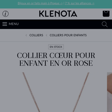
Bijoux en or faits main à Prague ->
|
7 % sur les alliances ->
MENU
COLLIERS
COLLIERS POUR ENFANTS
EN STOCK
COLLIER CŒUR POUR
ENFANT EN OR ROSE