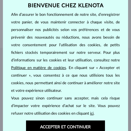
BIENVENUE CHEZ KLENOTA
MATÉRIAUX
OR JAUNE
TITRE
14 kt 585/1000
Afin d’assurer le bon fonctionnement de notre site, d’enregistrer
PIERRES PRÉCIEUSES
SANS PIERRE
votre panier, de vous maintenir connecter à chaque visite, de
LONGEUR
380.00 mm
personnaliser nos publicités selon vos préférences et de vous
POIDS
0.85 g
prévenir des nouveautés ou réductions, nous avons besoin de
votre consentement pour l’utilisation des cookies, de petits
fichiers stockés temporairement sur notre serveur. Pour plus
BIJOUX DE
L'ATELIER KLENOTA
d’informations sur les cookies et leur utilisation, consultez notre
Politique en matière de cookies
. En cliquant sur « Accepter et
continuer », vous consentez à ce que nous utilisions tous les
cookies, nous permettant ainsi de continuer à améliorer notre site
et votre expérience utilisateur.
Vous pouvez sinon continuer sans accepter, mais cela risque
d’impacter votre expérience d’achat sur le site. Vous pouvez
refuser notre utilisation des cookies en cliquant
ici
.
ACCEPTER ET CONTINUER