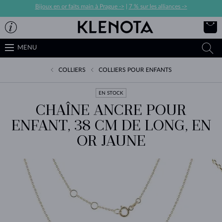
Bijoux en or faits main à Prague ->
|
7 % sur les alliances ->
MENU
COLLIERS
COLLIERS POUR ENFANTS
EN STOCK
CHAÎNE ANCRE POUR
ENFANT, 38 CM DE LONG, EN
OR JAUNE