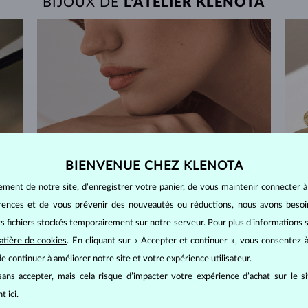
BIJOUX DE
L'ATELIER KLENOTA
BIENVENUE CHEZ KLENOTA
ement de notre site, d’enregistrer votre panier, de vous maintenir connecter à
érences et de vous prévenir des nouveautés ou réductions, nous avons bes
its fichiers stockés temporairement sur notre serveur. Pour plus d’informations su
atière de cookies
. En cliquant sur « Accepter et continuer », vous consentez à
e continuer à améliorer notre site et votre expérience utilisateur.
RETOURS SOUS 60 JOURS
ans accepter, mais cela risque d’impacter votre expérience d’achat sur le s
ant
ici
.
telier
Prenez le temps de trouver le bijou qui vous
Nous