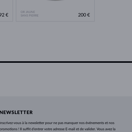
OR JAUNE
OR BLANC
92 €
200 €
SANS PIERRE
DIAMANT & DIAMA
NEWSLETTER
Inscrivez-vous
à
la newsletter pour ne pas manquer nos événements et nos
promotions ! Il suffit d'entrer votre adresse E-mail et de valider. Vous avez la