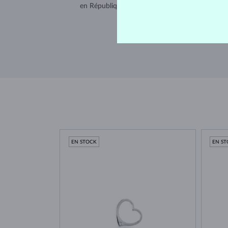
en République tchèque et expédiée dans le mo
entier.
LIVRAISON >
EN STOCK
EN S