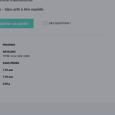
PERLES
ficat d'authenticité.
OR BLANC
OR ROSE
OR BLANC
DÉCOUVRIR
DÉCOUVRIR
DÉCOUVRIR
DÉCOUVRIR
k
– bijou prêt à être expédié.
DÉCOUVRIR
jouter au panier
DES QUESTIONS ?
P0439002
OR BLANC
TITRE
14 kt 585/1000
SANS PIERRE
7.55 mm
7.70 mm
0.30 g