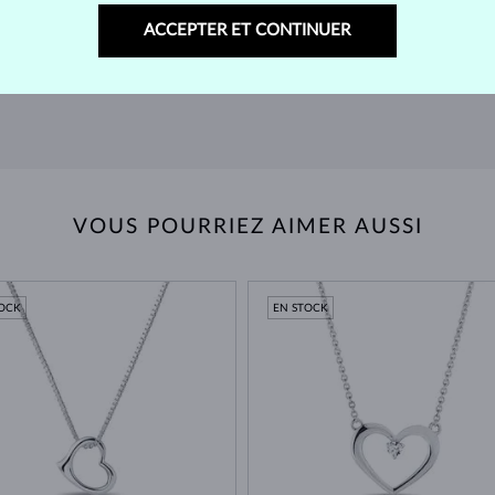
nde
accompagnera pour toujours – retours prolongés
sour
ACCEPTER ET CONTINUER
possibles.
RETOURS ET ÉCHANGES >
VOUS POURRIEZ AIMER AUSSI
TOCK
EN STOCK