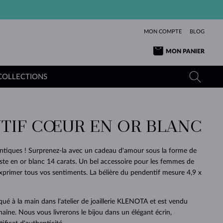
MON COMPTE
BLOG
MON PANIER
COLLECTIONS
TIF CŒUR EN OR BLANC
OR JAUNE
TANZANITES
TOURMALINES
SAPHIRS
OR ROSE
TOPAZES
MOLDAVITES
ÉMERAUDES
ntiques ! Surprenez-la avec un cadeau d'amour sous la forme de
L'AMOUR
ste en or blanc 14 carats. Un bel accessoire pour les femmes de
TOURMALINES
MINÉRAUX
MOLDAVITES
exprimer tous vos sentiments. La bélière du pendentif mesure 4,9 x
PENDENTIFS
INTEMPORELS
AUTHENTIQUES
EXCEPTIONNELLES
BEAUTÉ
DE SES
PLUS
MOLDAVITES
PENDENTIFS EN PERLES
MINÉRAUX
E
DÉCOUVRIR
BEAUTÉ
DES
POUR BÉBÉS
OR BLANC
MARIAGE
BELLES
RÊVES
PURE
qué à la main dans l'atelier de joaillerie KLENOTA et est vendu
aîne. Nous vous livrerons le bijou dans un élégant écrin,
MARIAGE
OR JAUNE
OR JAUNE
DÉCOUVRIR
DÉCOUVRIR
DÉCOUVRIR
DÉCOUVRIR