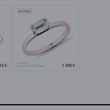
EN STOCK
OR ROSE
92 €
1 300 €
DIAMANT LAB GROWN