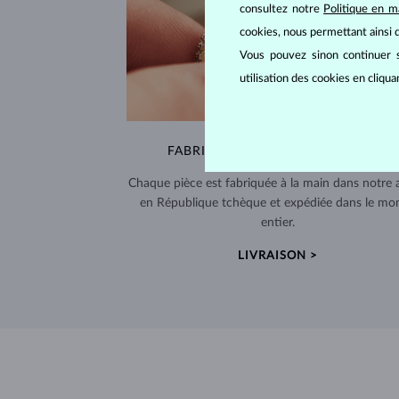
consultez notre
Politique en m
cookies, nous permettant ainsi d
Vous pouvez sinon continuer s
utilisation des cookies en cliqu
FABRIQUÉS À LA MAIN À PRAGUE
Chaque pièce est fabriquée à la main dans notre a
en République tchèque et expédiée dans le mo
entier.
LIVRAISON >