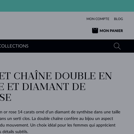
MON COMPTE
BLOG
MON PANIER
COLLECTIONS
ET CHAÎNE DOUBLE EN
OR JAUNE
TANZANITES
TOURMALINES
SAPHIRS
E ET DIAMANT DE
OR ROSE
TOPAZES
MOLDAVITES
ÉMERAUDES
L'AMOUR
SE
TOURMALINES
MINÉRAUX
MOLDAVITES
PENDENTIFS
INTEMPORELS
AUTHENTIQUES
EXCEPTIONNELLES
BEAUTÉ
DE SES
PLUS
MOLDAVITES
PENDENTIFS EN PERLES
MINÉRAUX
en or rose 14 carats orné d'un diamant de synthèse dans une taille
E
DÉCOUVRIR
BEAUTÉ
DES
POUR BÉBÉS
OR BLANC
MARIAGE
s un serti clos. La double chaîne confère au bijou un aspect
BELLES
RÊVES
PURE
te du mouvement. Un choix idéal pour les femmes qui apprécient
MARIAGE
OR JAUNE
OR JAUNE
DÉCOUVRIR
DÉCOUVRIR
DÉCOUVRIR
DÉCOUVRIR
 détails subtils.