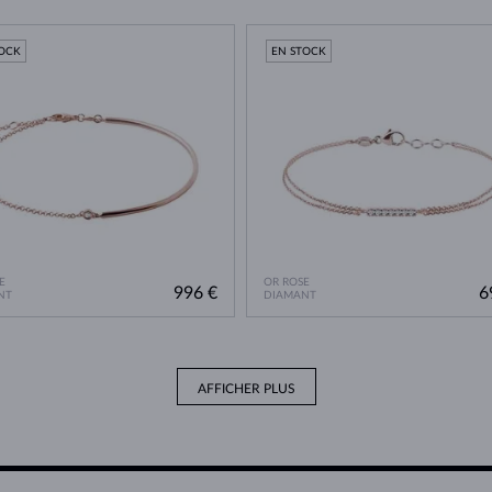
TOCK
EN STOCK
E
OR ROSE
996 €
6
NT
DIAMANT
AFFICHER PLUS