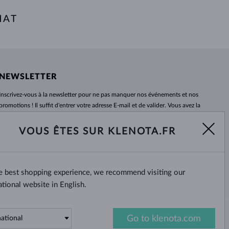
HAT
NEWSLETTER
Inscrivez-vous
à
la newsletter pour ne pas manquer nos événements et nos
promotions ! Il suffit d'entrer votre adresse E-mail et de valider. Vous avez la
possibilité de vous désabonner
à
tout moment. Nous attendons avec
impatience.
VOUS ÊTES SUR KLENOTA.FR
S'ABONNER
he best shopping experience, we recommend visiting our
Oui, je veux recevoir des
nouvelles intéressantes par e-mail.
ational website in English.
Go to klenota.com