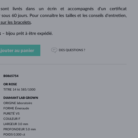
PERLES
OR BLANC
OR ROSE
OR BLANC
 sont livrés dans un écrin et accompagnés d'un certificat
DÉCOUVRIR
DÉCOUVRIR
DÉCOUVRIR
DÉCOUVRIR
 sous 60 jours. Pour connaître les tailles et les conseils d'entretien,
 sur les bracelets
.
DÉCOUVRIR
k
– bijou prêt à être expédié.
jouter au panier
DES QUESTIONS ?
B0865754
OR ROSE
TITRE
14 kt 585/1000
DIAMANT LAB GROWN
ORIGINE
laboratoire
FORME
Émeraude
PURETÉ
VS
COULEUR
F
LARGEUR
3.0 mm
PROFONDEUR
5.0 mm
POIDS
0.300 ct