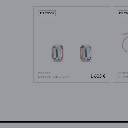
EN STOCK
EN S
OR ROSE
OR ROS
1 605 €
DIAMANT LAB GROWN
DIAMA