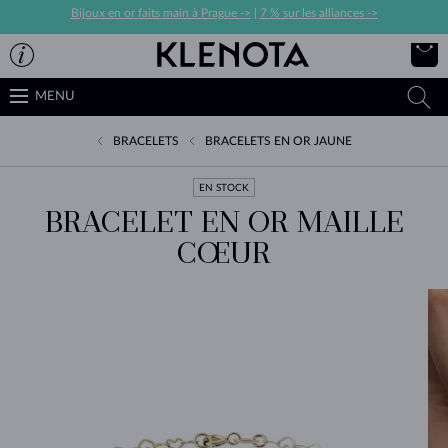
Bijoux en or faits main à Prague ->
|
7 % sur les alliances ->
MENU
BRACELETS
BRACELETS EN OR JAUNE
EN STOCK
BRACELET EN OR MAILLE
CŒUR