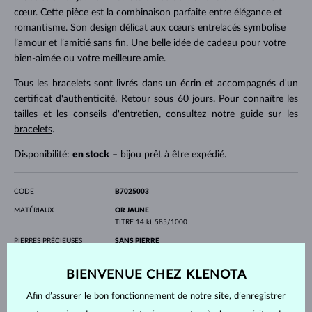
cœur. Cette pièce est la combinaison parfaite entre élégance et
romantisme. Son design délicat aux cœurs entrelacés symbolise
l’amour et l’amitié sans fin. Une belle idée de cadeau pour votre
bien-aimée ou votre meilleure amie.
Tous les bracelets sont livrés dans un écrin et accompagnés d'un
certificat d'authenticité. Retour sous 60 jours. Pour connaître les
tailles et les conseils d'entretien, consultez notre
guide sur les
bracelets
.
Disponibilité:
en stock
– bijou prêt à être expédié.
CODE
B7025003
MATÉRIAUX
OR JAUNE
TITRE
14 kt 585/1000
PIERRES PRÉCIEUSES
SANS PIERRE
ORIGINE
naturelle
LONGEUR
180.00 mm
BIENVENUE CHEZ KLENOTA
POIDS
1.20 g
Afin d’assurer le bon fonctionnement de notre site, d’enregistrer