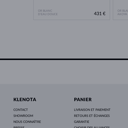
OR BLANC
OR BLA
431 €
D'EAU DOUCE
AKOYA
KLENOTA
PANIER
CONTACT
LIVRAISON ET PAIEMENT
SHOWROOM
RETOURS ET ÉCHANGES
NOUS CONNAÎTRE
GARANTIE
PRESSE
CHOISIR DES ALLIANCES