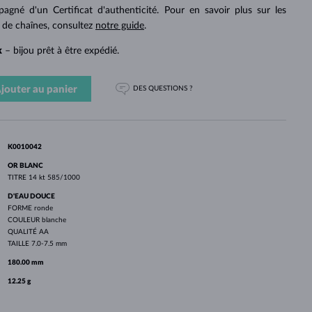
PERLES
OR BLANC
OR ROSE
OR BLANC
pagné d'un Certificat d'authenticité. Pour en savoir plus sur les
DÉCOUVRIR
DÉCOUVRIR
DÉCOUVRIR
DÉCOUVRIR
s de chaînes, consultez
notre guide
.
k
– bijou prêt à être expédié.
DÉCOUVRIR
jouter au panier
DES QUESTIONS ?
K0010042
OR BLANC
TITRE
14 kt 585/1000
D'EAU DOUCE
FORME
ronde
COULEUR
blanche
QUALITÉ
AA
TAILLE
7.0-7.5 mm
180.00 mm
12.25 g