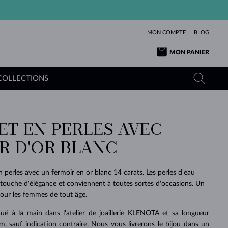
MON COMPTE
BLOG
MON PANIER
COLLECTIONS
ET EN PERLES AVEC
OR JAUNE
TANZANITES
TOURMALINES
SAPHIRS
R D'OR BLANC
OR ROSE
TOPAZES
MOLDAVITES
ÉMERAUDES
L'AMOUR
TOURMALINES
MINÉRAUX
MOLDAVITES
 perles avec un fermoir en or blanc 14 carats. Les perles d'eau
PENDENTIFS
INTEMPORELS
AUTHENTIQUES
EXCEPTIONNELLES
BEAUTÉ
DE SES
PLUS
ouche d'élégance et conviennent à toutes sortes d'occasions. Un
MOLDAVITES
PENDENTIFS EN PERLES
MINÉRAUX
pour les femmes de tout âge.
E
DÉCOUVRIR
BEAUTÉ
DES
POUR BÉBÉS
OR BLANC
MARIAGE
BELLES
RÊVES
PURE
qué à la main dans l'atelier de joaillerie KLENOTA et sa longueur
MARIAGE
OR JAUNE
OR JAUNE
DÉCOUVRIR
DÉCOUVRIR
DÉCOUVRIR
DÉCOUVRIR
, sauf indication contraire. Nous vous livrerons le bijou dans un