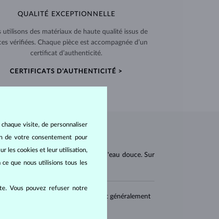
QUALITÉ EXCEPTIONNELLE
 utilisons des matériaux de haute qualité issus de
ces vérifiées. Chaque pièce est accompagnée d’un
certificat d’authenticité.
CERTIFICATS D’AUTHENTICITÉ >
 chaque visite, de personnaliser
oin de votre consentement pour
r les cookies et leur utilisation,
les de mollusques bivalves marins et d'eau douce. Sur
 ce que nous utilisions tous les
ite. Vous pouvez refuser notre
rmes (
ronde, ovale, baroque
), et sont généralement