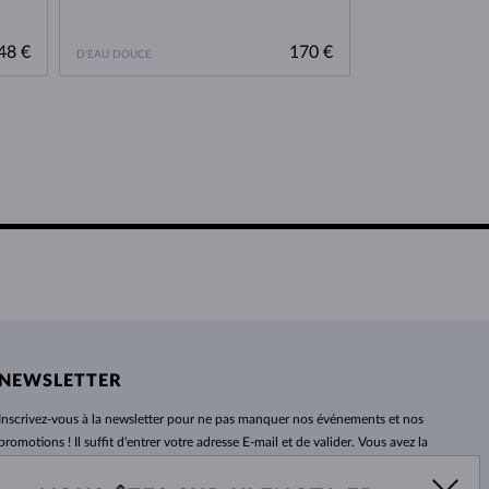
OR ROSE
48 €
170 €
D'EAU DOUCE
D'EAU DOUCE
NEWSLETTER
Inscrivez-vous
à
la newsletter pour ne pas manquer nos événements et nos
promotions ! Il suffit d'entrer votre adresse E-mail et de valider. Vous avez la
possibilité de vous désabonner
à
tout moment. Nous attendons avec
impatience.