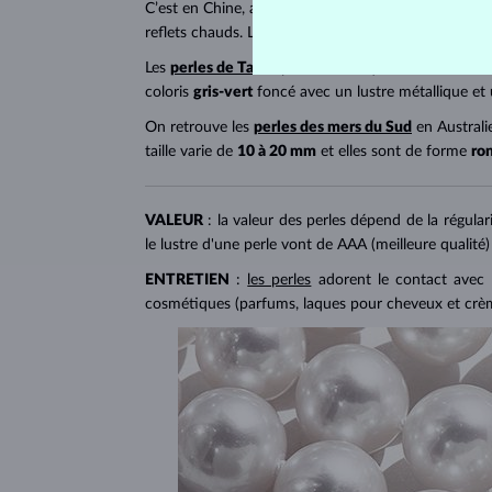
C’est en Chine, au Vietnam et au Japon qu’on retro
reflets chauds. Leur forme est
ronde
.
Les
perles de Tahiti
proviennent quant à elles de Pol
coloris
gris-vert
foncé avec un lustre métallique et
On retrouve les
perles des mers du Sud
en Australi
taille varie de
10 à 20 mm
et elles sont de forme
ro
VALEUR
: la valeur des perles dépend de la régular
le lustre d'une perle vont de AAA (meilleure qualité)
ENTRETIEN
:
les perles
adorent le contact avec l
cosmétiques (parfums, laques pour cheveux et crèmes