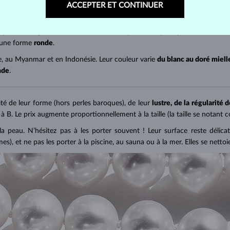
uve les
perles Akoya
. Leur taille atteint
5 à 9 mm
selon la température de l
ACCEPTER ET CONTINUER
ynésie française, où elles sont cultivées par une espèce particulière d'huî
 une forme
ronde
.
e, au Myanmar et en Indonésie. Leur couleur varie
du blanc au doré miel
nde
.
ité de leur forme (hors perles baroques), de leur
lustre, de la régularité d
 à B. Le prix augmente proportionnellement à la taille (la taille se notant 
a peau. N’hésitez pas à les porter souvent ! Leur surface reste délicat
), et ne pas les porter à la piscine, au sauna ou à la mer. Elles se netto