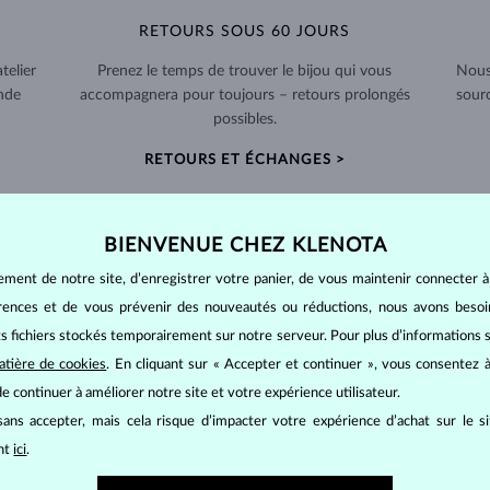
RETOURS SOUS 60 JOURS
telier
Prenez le temps de trouver le bijou qui vous
Nous
nde
accompagnera pour toujours – retours prolongés
sour
possibles.
RETOURS ET ÉCHANGES >
BIENVENUE CHEZ KLENOTA
ement de notre site, d’enregistrer votre panier, de vous maintenir connecter à
LES BIJOUX EN
PERLES
érences et de vous prévenir des nouveautés ou réductions, nous avons bes
its fichiers stockés temporairement sur notre serveur. Pour plus d’informations su
tres : elles sont d'origine organique, se formant à l'intérieur des coquil
atière de cookies
. En cliquant sur « Accepter et continuer », vous consentez à
 4,5.
e continuer à améliorer notre site et votre expérience utilisateur.
ans accepter, mais cela risque d’impacter votre expérience d’achat sur le s
mes d'eau douce. Elles existent dans toute une
variété de tailles
et de fo
ant
ici
.