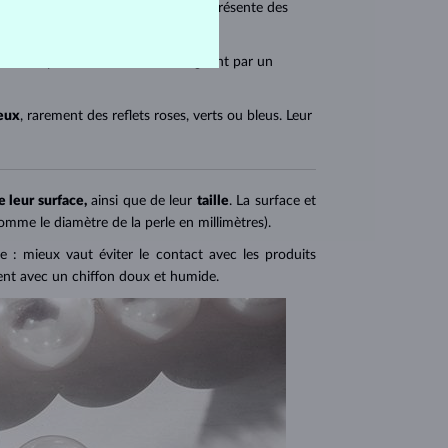
'eau, et leur teinte d’un
blanc pur
présente des
tre. Les perles de Tahiti se distinguent par un
leux
, rarement des reflets roses, verts ou bleus. Leur
e leur surface,
ainsi que de leur
taille
. La surface et
comme le diamètre de la perle en millimètres).
e : mieux vaut éviter le contact avec les produits
ient avec un chiffon doux et humide.