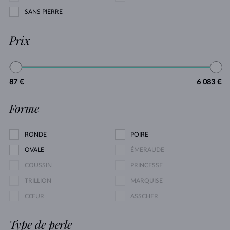
SANS PIERRE
Prix
87 €
6 083 €
Forme
RONDE
POIRE
OVALE
ÉMERAUDE
COUSSIN
PRINCESSE
TRILLION
MARQUISE
CŒUR
ASSCHER
Type de perle