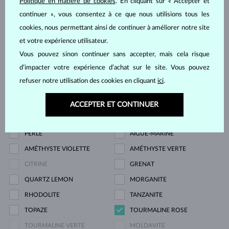
Politique en matière de cookies
. En cliquant sur « Accepter et
Pierre
continuer », vous consentez à ce que nous utilisions tous les
cookies, nous permettant ainsi de continuer à améliorer notre site
et votre expérience utilisateur.
ZIRKÓNIE
DIAMANT
Vous pouvez sinon continuer sans accepter, mais cela risque
DIAMANT LAB GROWN
DIAMANT NOIR
d’impacter votre expérience d’achat sur le site. Vous pouvez
DIAMANT CHAMPAGNE
DIAMANT BLEU
refuser notre utilisation des cookies en cliquant
ici
.
DIAMANT JAUNE
DIAMANT VERT
SAPHIR BLEU
SAPHIR ROSE
ACCEPTER ET CONTINUER
ÉMERAUDE
RUBIS
PERLE
AIGUE-MARINE
AMÉTHYSTE VIOLETTE
AMÉTHYSTE VERTE
CITRINE
GRENAT
QUARTZ LEMON
MORGANITE
RHODOLITE
TANZANITE
TOPAZE
TOURMALINE ROSE
TOURMALINE VERTE
MOLDAVITE