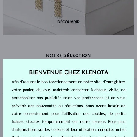
DÉCOUVRIR
NOTRE
SÉLECTION
Découvrez nos boucles d’oreilles en or et en diamant.
BIENVENUE CHEZ KLENOTA
Afin d’assurer le bon fonctionnement de notre site, d’enregistrer
SELON LA POPULARITÉ
6/6
SÉLECTION
votre panier, de vous maintenir connecter à chaque visite, de
personnaliser nos publicités selon vos préférences et de vous
Matière
prévenir des nouveautés ou réductions, nous avons besoin de
votre consentement pour l’utilisation des cookies, de petits
OR BLANC
OR JAUNE
fichiers stockés temporairement sur notre serveur. Pour plus
OR ROSE
d’informations sur les cookies et leur utilisation, consultez notre