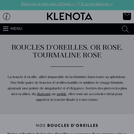
Bijoux en or faits main à Prague ->
|
7 % sur les alliances ->
MENU
BOUCLES D'OREILLES, OR ROSE,
TOURMALINE ROSE
La boucle d’oreille, alliée imparable de la féminité dans toute sa splendeur.
Une belle paire de boucles d’oreilles habille et sublime le visage féminin,
ajoutant une pointe de singularité et d’élégance. Serties des pierres les plus
incroyables, du
diamant
au
saphir
, elles sont un accessoire idéal pour
apporter la touche finale à votre tenue.
NOS
BOUCLES D'OREILLES