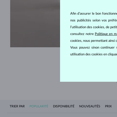
Afin d’assurer le bon fonctionn
nos publicités selon vos préf
l’utilisation des cookies, de pet
DÉCOU
consultez notre
Politique en m
cookies, nous permettant ainsi d
Vous pouvez sinon continuer s
utilisation des cookies en cliqu
TRIER PAR
POPULARITÉ
DISPONIBILITÉ
NOUVEAUTÉS
PRIX