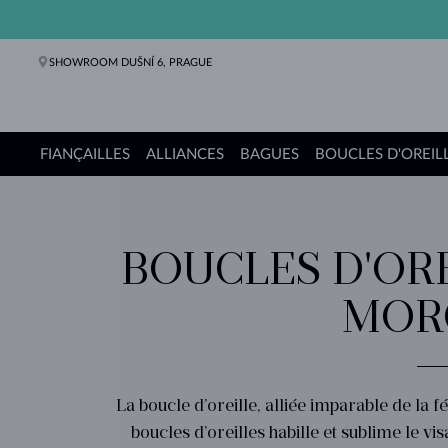
SHOWROOM DUŠNÍ 6, PRAGUE
FIANÇAILLES
ALLIANCES
BAGUES
BOUCLES D'OREIL
Bagues de fiançailles
Alliances de mariage
Bagues
Boucles d'oreilles
Colliers
Bracelets
Perles
Bijoux
Cadeaux
Collections KLENOTA
BOUCLES D'ORE
MOR
La boucle d’oreille, alliée imparable de la 
boucles d’oreilles habille et sublime le vi