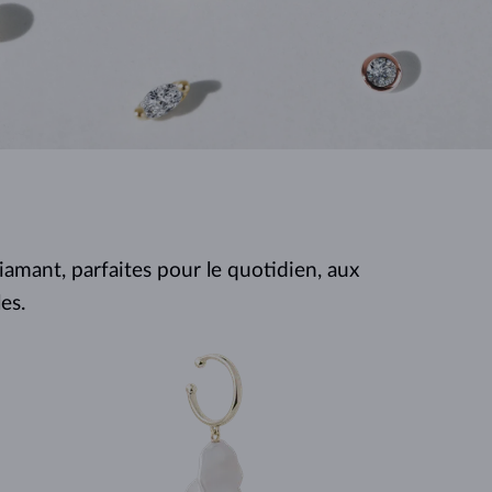
PERLES
OR BLANC
OR ROSE
OR BLANC
DÉCOUVRIR
DÉCOUVRIR
DÉCOUVRIR
DÉCOUVRIR
DÉCOUVRIR
amant, parfaites pour le quotidien, aux
es.