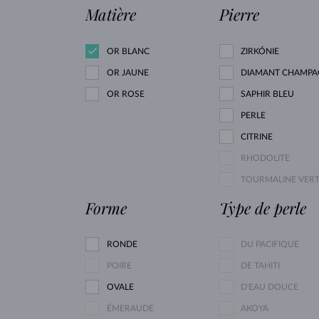
Matière
Pierre
OR BLANC
ZIRKÓNIE
OR JAUNE
DIAMANT CHAMPA
OR ROSE
SAPHIR BLEU
PERLE
CITRINE
RHODOLITE
TOURMALINE VER
Forme
Type de perle
RONDE
DU PACIFIQUE
POIRE
DE TAHITI
OVALE
D'EAU DOUCE
ÉMERAUDE
AKOYA