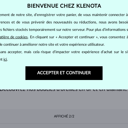
BIENVENUE CHEZ KLENOTA
ement de notre site, d’enregistrer votre panier, de vous maintenir connecter à
érences et de vous prévenir des nouveautés ou réductions, nous avons bes
its fichiers stockés temporairement sur notre serveur. Pour plus d’informations su
VRIR
atière de cookies
. En cliquant sur « Accepter et continuer », vous consentez à
e continuer à améliorer notre site et votre expérience utilisateur.
ans accepter, mais cela risque d’impacter votre expérience d’achat sur le s
ant
ici
.
ACCEPTER ET CONTINUER
NOTRE
SÉLECTION
Découvrez nos boucles d’oreilles en or et en diamant
AFFICHÉ
2/2