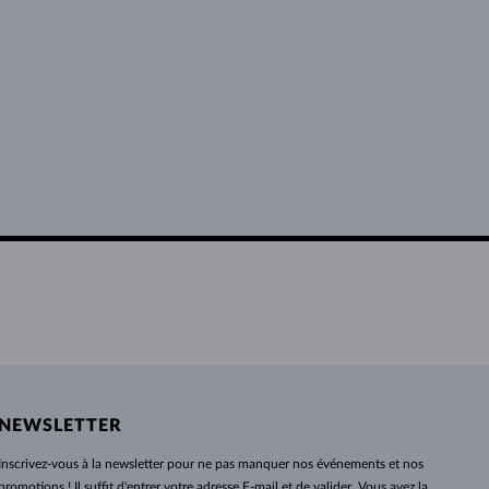
NEWSLETTER
Inscrivez-vous
à
la newsletter pour ne pas manquer nos événements et nos
promotions ! Il suffit d'entrer votre adresse E-mail et de valider. Vous avez la