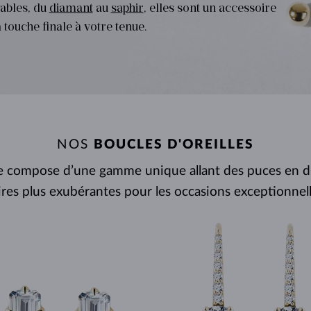
yables, du
diamant
au
saphir
, elles sont un accessoire
POUR FEMMES EN OR JAUNE
DESIGN HALO
ENSEMBLES ORIGINAUX
AMÉTHYSTES
SOLITAIRES
PIERRES PRÉCIEUSES
PERLES D´EAU DOUCE
SERTISSAGE CLOS
POUR LA MAMAN
OR BLANC
MORGANITES
TOPAZES
RUBIS
IDÉES CADEAUX
 touche finale à votre tenue.
POUR FEMMES EN OR ROSE
OR JAUNE
COLLIERS MAGNÉTIQUES
OR ROSE
OR ROSE
PERSONNALISABLES
LETNÍ VRSTVENÍ
NOS
BOUCLES D'OREILLES
 se compose d’une gamme unique allant des puces en di
ires plus exubérantes pour les occasions exceptionnell