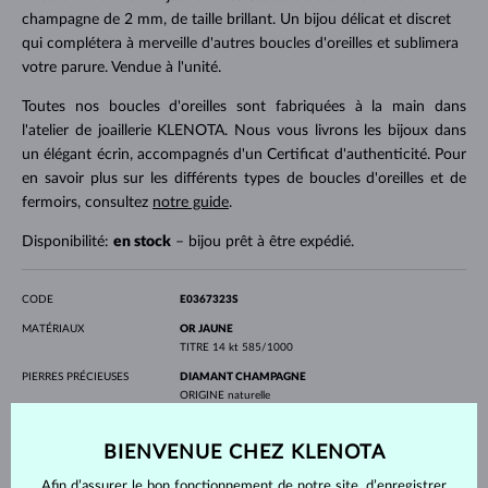
champagne de 2 mm, de taille brillant. Un bijou délicat et discret
qui complétera à merveille d'autres boucles d'oreilles et sublimera
votre parure. Vendue à l'unité.
Toutes nos boucles d'oreilles sont fabriquées à la main dans
l'atelier de joaillerie KLENOTA. Nous vous livrons les bijoux dans
un élégant écrin, accompagnés d'un Certificat d'authenticité. Pour
en savoir plus sur les différents types de boucles d'oreilles et de
fermoirs, consultez
notre guide
.
Disponibilité:
en stock
– bijou prêt à être expédié.
CODE
E0367323S
MATÉRIAUX
OR JAUNE
TITRE
14 kt 585/1000
PIERRES PRÉCIEUSES
DIAMANT CHAMPAGNE
ORIGINE
naturelle
FORME
Ronde
PURETÉ
SI
BIENVENUE CHEZ KLENOTA
DIAMÈTRE
2.0 mm
POIDS
0.032 ct
Afin d’assurer le bon fonctionnement de notre site, d’enregistrer