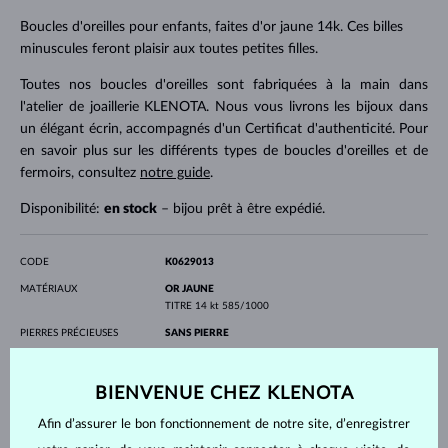
Boucles d'oreilles pour enfants, faites d'or jaune 14k. Ces billes
minuscules feront plaisir aux toutes petites filles.
Toutes nos boucles d'oreilles sont fabriquées à la main dans
l'atelier de joaillerie KLENOTA. Nous vous livrons les bijoux dans
un élégant écrin, accompagnés d'un Certificat d'authenticité. Pour
en savoir plus sur les différents types de boucles d'oreilles et de
fermoirs, consultez
notre guide
.
Disponibilité:
en stock
– bijou prêt à être expédié.
CODE
K0629013
MATÉRIAUX
OR JAUNE
TITRE
14 kt 585/1000
PIERRES PRÉCIEUSES
SANS PIERRE
LARGEUR
3 mm
PROFONDEUR
11 mm
BIENVENUE CHEZ KLENOTA
POIDS
1.00 g
Afin d’assurer le bon fonctionnement de notre site, d’enregistrer