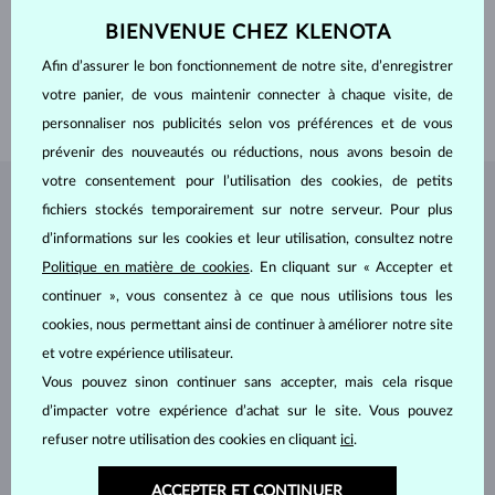
PURETÉ
VS
COULEUR
F
BIENVENUE CHEZ KLENOTA
LARGEUR
3.0 mm
PROFONDEUR
5.0 mm
Afin d’assurer le bon fonctionnement de notre site, d’enregistrer
POIDS
0.600 ct
votre panier, de vous maintenir connecter à chaque visite, de
POIDS
1.00 g
personnaliser nos publicités selon vos préférences et de vous
prévenir des nouveautés ou réductions, nous avons besoin de
votre consentement pour l’utilisation des cookies, de petits
BIJOUX DE
L'ATELIER KLENOTA
fichiers stockés temporairement sur notre serveur. Pour plus
d’informations sur les cookies et leur utilisation, consultez notre
Politique en matière de cookies
. En cliquant sur « Accepter et
continuer », vous consentez à ce que nous utilisions tous les
cookies, nous permettant ainsi de continuer à améliorer notre site
et votre expérience utilisateur.
Vous pouvez sinon continuer sans accepter, mais cela risque
d’impacter votre expérience d’achat sur le site. Vous pouvez
refuser notre utilisation des cookies en cliquant
ici
.
ACCEPTER ET CONTINUER