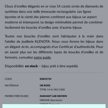
Clous d'oreilles élégants en or rose 14 carats ornés de diamants de
synthèse dans une taille émeraude rectangulaire. Les lignes
épurées et la clarté des pierres confèrent aux bijoux un aspect
moderne et intemporel. Le design minimaliste permet de combiner
facilement les boucles d'oreilles avec d'autres bijoux.
Toutes nos boucles d'oreilles sont fabriquées à la main dans
l'atelier de joaillerie KLENOTA. Nous vous livrons les bijoux dans
un élégant écrin, accompagnés d'un Certificat d'authenticité. Pour
en savoir plus sur les différents types de boucles d'oreilles et de
fermoirs, consultez
notre guide
.
Disponibilité:
en stock
– bijou prêt à être expédié.
CODE
E0852754
MATÉRIAUX
OR ROSE
TITRE
14 kt 585/1000
PIERRES PRÉCIEUSES
DIAMANT LAB GROWN
ORIGINE
laboratoire
FORME
Émeraude