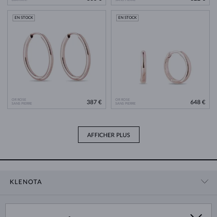
EN STOCK
EN STOCK
OR ROSE
OR ROSE
387 €
648 €
SANS PIERRE
SANS PIERRE
AFFICHER PLUS
KLENOTA
CONTACT
PANIER
SHOWROOM