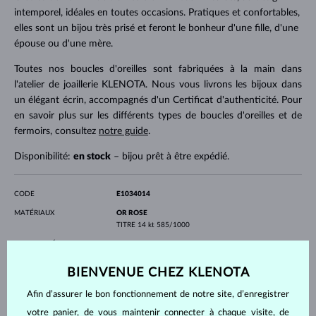
intemporel, idéales en toutes occasions. Pratiques et confortables,
elles sont un bijou très prisé et feront le bonheur d'une fille, d'une
épouse ou d'une mère.
Toutes nos boucles d'oreilles sont fabriquées à la main dans
l'atelier de joaillerie KLENOTA. Nous vous livrons les bijoux dans
un élégant écrin, accompagnés d'un Certificat d'authenticité. Pour
en savoir plus sur les différents types de boucles d'oreilles et de
fermoirs, consultez
notre guide
.
Disponibilité:
en stock
– bijou prêt à être expédié.
CODE
E1034014
MATÉRIAUX
OR ROSE
TITRE
14 kt 585/1000
PIERRES PRÉCIEUSES
SANS PIERRE
LARGEUR
16.00 mm
BIENVENUE CHEZ KLENOTA
POIDS
3.00 g
Afin d’assurer le bon fonctionnement de notre site, d’enregistrer
votre panier, de vous maintenir connecter à chaque visite, de