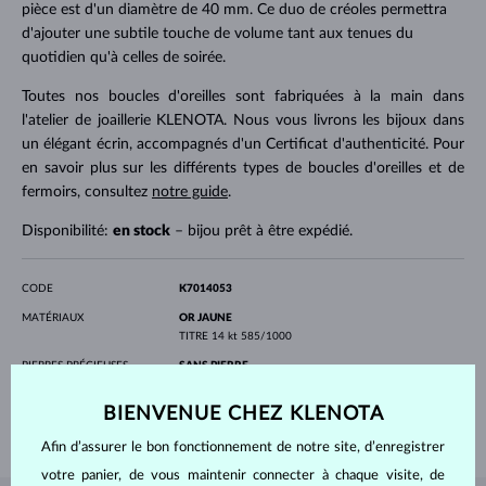
pièce est d'un diamètre de 40 mm. Ce duo de créoles permettra
d'ajouter une subtile touche de volume tant aux tenues du
quotidien qu'à celles de soirée.
Toutes nos boucles d'oreilles sont fabriquées à la main dans
l'atelier de joaillerie KLENOTA. Nous vous livrons les bijoux dans
un élégant écrin, accompagnés d'un Certificat d'authenticité. Pour
en savoir plus sur les différents types de boucles d'oreilles et de
fermoirs, consultez
notre guide
.
Disponibilité:
en stock
– bijou prêt à être expédié.
CODE
K7014053
MATÉRIAUX
OR JAUNE
TITRE
14 kt 585/1000
PIERRES PRÉCIEUSES
SANS PIERRE
LARGEUR
40 mm
BIENVENUE CHEZ KLENOTA
POIDS
2.00 g
Afin d’assurer le bon fonctionnement de notre site, d’enregistrer
votre panier, de vous maintenir connecter à chaque visite, de