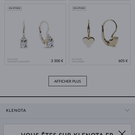
EN STOCK
EN STOCK
OR JAUNE
OR JAUNE
3 300 €
605 €
DIAMANT & DIAMANT
SANS PIERRE
AFFICHER PLUS
KLENOTA
CONTACT
PANIER
SHOWROOM