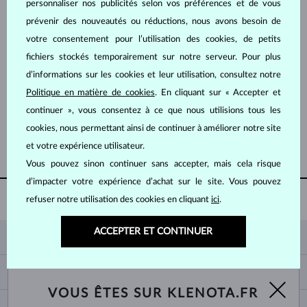
personnaliser nos publicités selon vos préférences et de vous
prévenir des nouveautés ou réductions, nous avons besoin de
votre consentement pour l’utilisation des cookies, de petits
fichiers stockés temporairement sur notre serveur. Pour plus
d’informations sur les cookies et leur utilisation, consultez notre
Politique en matière de cookies
. En cliquant sur « Accepter et
OR JAUNE
OR JAUNE
1 300 €
1 083 €
CITRINE
CITRINE
continuer », vous consentez à ce que nous utilisions tous les
cookies, nous permettant ainsi de continuer à améliorer notre site
AFFICHER PLUS
et votre expérience utilisateur.
Vous pouvez sinon continuer sans accepter, mais cela risque
d’impacter votre expérience d’achat sur le site. Vous pouvez
BOÎTE CADEAU
refuser notre utilisation des cookies en cliquant
ici
.
OFFERTE POUR CHAQUE ACHAT
ACCEPTER ET CONTINUER
KLENOTA
CONTACT
PANIER
SHOWROOM
VOUS ÊTES SUR KLENOTA.FR
LIVRAISON ET PAIEMENT
NOUS CONNAÎTRE
BIJOUX