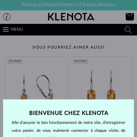
Bijoux en or faits main à Prague ->
|
7 % sur les alliances ->
MENU
VOUS POURRIEZ AIMER AUSSI
EN STOCK
EN STOCK
BIENVENUE CHEZ KLENOTA
OR BLANC
OR JAUNE
387 €
1 083 €
CITRINE
CITRINE & DIAMANT
Afin d’assurer le bon fonctionnement de notre site, d’enregistrer
EN STOCK
EN STOCK
votre panier, de vous maintenir connecter à chaque visite, de