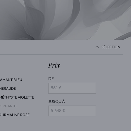
PERLES
OR BLANC
OR ROSE
OR BLANC
DÉCOUVRIR
DÉCOUVRIR
DÉCOUVRIR
DÉCOUVRIR
DÉCOUVRIR
SÉLECTION
Prix
DE
IAMANT BLEU
MERAUDE
MÉTHYSTE VIOLETTE
JUSQU'À
ORGANITE
OURMALINE ROSE