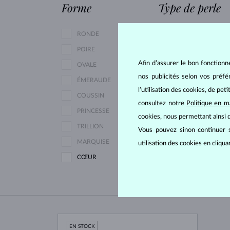
Forme
Type de perle
RONDE
DU PACIFIQUE
POIRE
DE TAHITI
Afin d’assurer le bon fonctionn
OVALE
D'EAU DOUCE
nos publicités selon vos préf
ÉMERAUDE
AKOYA
l’utilisation des cookies, de pet
COUSSIN
consultez notre
Politique en m
PRINCESSE
cookies, nous permettant ainsi d
TRILLION
Vous pouvez sinon continuer s
MARQUISE
utilisation des cookies en cliqu
CŒUR
EN STOCK