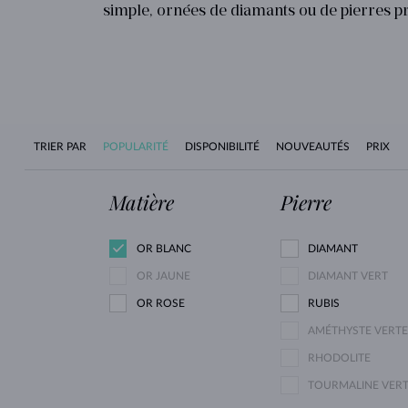
simple, ornées de diamants ou de pierres pr
TRIER PAR
POPULARITÉ
DISPONIBILITÉ
NOUVEAUTÉS
PRIX
Matière
Pierre
OR BLANC
DIAMANT
OR JAUNE
DIAMANT VERT
OR ROSE
RUBIS
AMÉTHYSTE VERTE
RHODOLITE
TOURMALINE VER