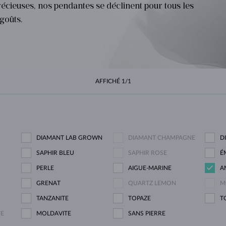
écieuses, nos pendantes se déclinent pour tous les
POUR FEMMES EN OR JAUNE
DESIGN HALO
ENSEMBLES ORIGINAUX
AMÉTHYSTES
SOLITAIRES
PIERRES PRÉCIEUSES
PERLES D´EAU DOUCE
SERTISSAGE CLOS
POUR LA MAMAN
OR BLANC
MORGANITES
TOPAZES
RUBIS
IDÉES CADEAUX
goûts.
POUR FEMMES EN OR ROSE
OR JAUNE
COLLIERS MAGNÉTIQUES
OR ROSE
OR ROSE
PERSONNALISABLES
LETNÍ VRSTVENÍ
AFFICHÉ
1/1
DIAMANT LAB GROWN
DIAMANT CHAMPAGNE
D
SAPHIR BLEU
SAPHIR ROSE
É
PERLE
AIGUE-MARINE
A
GRENAT
QUARTZ LEMON
M
TANZANITE
TOPAZE
T
TE
MOLDAVITE
SANS PIERRE