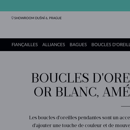
SHOWROOM DUŠNÍ 6, PRAGUE
FIANÇAILLES
ALLIANCES
BAGUES
BOUCLES D'OREIL
Bagues de fiançailles
Alliances de mariage
Bagues
Boucles d'oreilles
Colliers
Bracelets
Perles
Bijoux
Cadeaux
Collections KLENOTA
BOUCLES D'ORE
OR BLANC, AMÉ
Les boucles d'oreilles pendantes sont un acce
d'ajouter une touche de couleur et de mouv