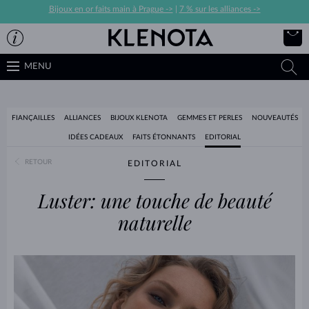
Bijoux en or faits main à Prague ->
|
7 % sur les alliances ->
MENU
FIANÇAILLES
ALLIANCES
BIJOUX KLENOTA
GEMMES ET PERLES
NOUVEAUTÉS
IDÉES CADEAUX
FAITS ÉTONNANTS
EDITORIAL
RETOUR
EDITORIAL
Luster: une touche de beauté
naturelle