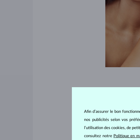
Le carac
Une
gemme color
Afin d’assurer le bon fonctionn
un large éventail 
nos publicités selon vos préf
formant un bijou o
l’utilisation des cookies, de pet
Faites des envieux 
consultez notre
Politique en m