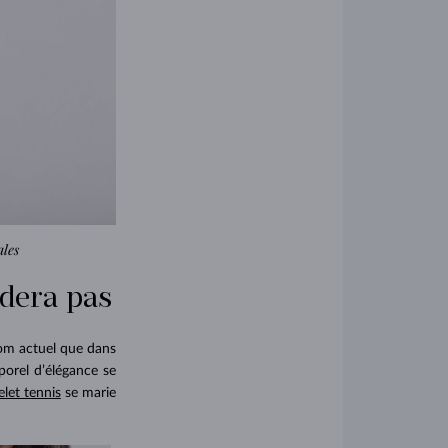
ales
odera pas
nom actuel que dans
porel d’élégance se
elet tennis
se marie