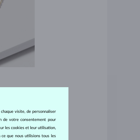
uses
créativité, grâce à
 chaque visite, de personnaliser
u
rose
14 carats ;
oin de votre consentement pour
langer les styles !
r les cookies et leur utilisation,
ant.
 ce que nous utilisions tous les