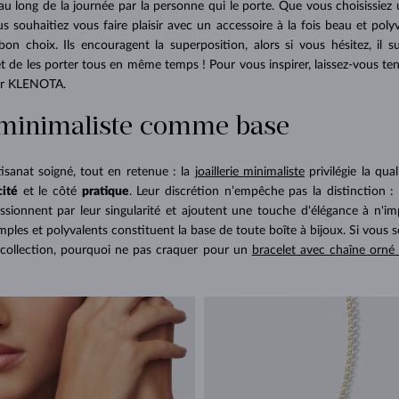
au long de la journée par la personne qui le porte. Que vous choisissie
 souhaitiez vous faire plaisir avec un accessoire à la fois beau et polyva
on choix. Ils encouragent la superposition, alors si vous hésitez, il s
 et de les porter tous en même temps ! Pour vous inspirer, laissez-vous te
lier KLENOTA.
 minimaliste comme base
isanat soigné, tout en retenue : la
joaillerie minimaliste
privilégie la qua
cité
et le côté
pratique
. Leur discrétion n’empêche pas la distinction : 
ssionnent par leur singularité et ajoutent une touche d'élégance à n'im
ples et polyvalents constituent la base de toute boîte à bijoux. Si vous 
 collection, pourquoi ne pas craquer pour un
bracelet avec chaîne orné