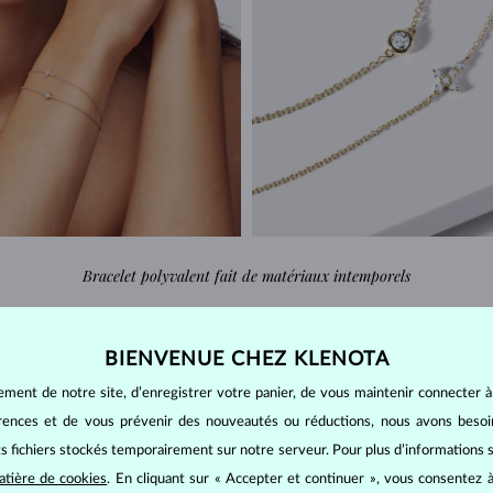
Bracelet polyvalent fait de matériaux intemporels
tère envoûtant des pierres précie
BIENVENUE CHEZ KLENOTA
ée
ajoute une touche unique au bijou minimaliste. Exprimez-vous tout en 
ement de notre site, d’enregistrer votre panier, de vous maintenir connecter à
de
couleurs de pierres précieuses
et d’une touche d'or
jaune
,
blanc
o
érences et de vous prévenir des nouveautés ou réductions, nous avons bes
riginal qui reflète parfaitement votre personnalité. Ne craignez pas de mé
its fichiers stockés temporairement sur notre serveur. Pour plus d’informations su
avec ce bracelet fin en or rose orné d'une topaze ronde au ton bleu éclat
atière de cookies
. En cliquant sur « Accepter et continuer », vous consentez à