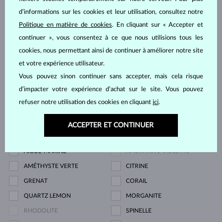
Pierre
d’informations sur les cookies et leur utilisation, consultez notre
Politique en matière de cookies
. En cliquant sur « Accepter et
ZIRKÓNIE
DIAMANT
continuer », vous consentez à ce que nous utilisions tous les
DIAMANT LAB GROWN
DIAMANT LAB GROWN BLEU
cookies, nous permettant ainsi de continuer à améliorer notre site
DIAMANT LAB GROWN ROSE
DIAMANT NOIR
et votre expérience utilisateur.
Vous pouvez sinon continuer sans accepter, mais cela risque
DIAMANT CHAMPAGNE
DIAMANT BLEU
d’impacter votre expérience d’achat sur le site. Vous pouvez
DIAMANT JAUNE
DIAMANT VERT
refuser notre utilisation des cookies en cliquant
ici
.
SAPHIR BLEU
SAPHIR ROSE
SAPHIR JAUNE
ÉMERAUDE
ACCEPTER ET CONTINUER
RUBIS
PERLE
AIGUE-MARINE
AMÉTHYSTE VIOLETTE
AMÉTHYSTE VERTE
CITRINE
GRENAT
CORAIL
QUARTZ LEMON
MORGANITE
RHODOLITE
SPINELLE