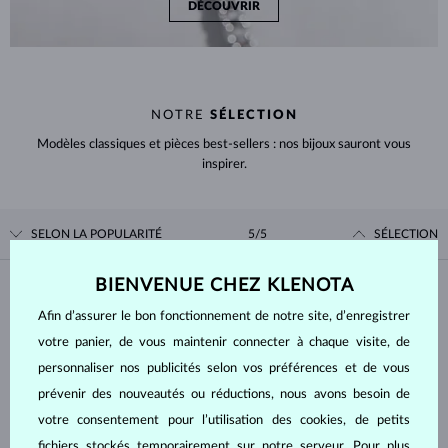
DÉCOUVRIR
NOTRE
SÉLECTION
Modèles classiques et pièces best-sellers : nos bijoux sauront vous
inspirer.
SELON LA POPULARITÉ
5/5
SÉLECTION
BIENVENUE CHEZ KLENOTA
Matière
Afin d’assurer le bon fonctionnement de notre site, d’enregistrer
votre panier, de vous maintenir connecter à chaque visite, de
OR BLANC
OR JAUNE
personnaliser nos publicités selon vos préférences et de vous
OR ROSE
ARGENT
prévenir des nouveautés ou réductions, nous avons besoin de
ACIER INOXYDABLE
votre consentement pour l’utilisation des cookies, de petits
fichiers stockés temporairement sur notre serveur. Pour plus