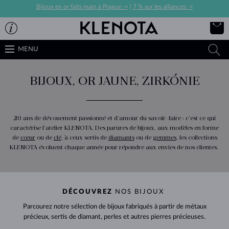
Bijoux en or faits main à Prague ->
|
7 % sur les alliances ->
MENU
BIJOUX, OR JAUNE, ZIRKÓNIE
20 ans de dévouement passionné et d’amour du savoir-faire : c’est ce qui
caractérise l’atelier KLENOTA. Des parures de bijoux, aux modèles en forme
de
cœur
ou de
clé
, à ceux sertis de
diamants
ou de
gemmes
, les collections
KLENOTA évoluent chaque année pour répondre aux envies de nos clientes.
DÉCOUVREZ
NOS BIJOUX
Parcourez notre sélection de bijoux fabriqués à partir de métaux
précieux, sertis de diamant, perles et autres pierres précieuses.