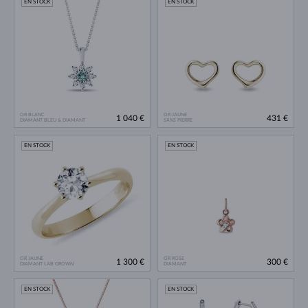
EN STOCK
EN STOCK
OR BLANC
OR JAUNE
1 040 €
431 €
DIAMANT BLEU & DIAMANT
SANS PIERRE
EN STOCK
EN STOCK
OR JAUNE
OR ROSE
1 300 €
300 €
DIAMANT LAB GROWN
DIAMANT
EN STOCK
EN STOCK