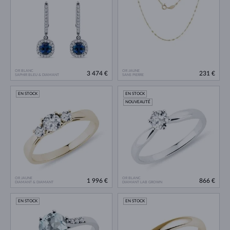
OR BLANC
OR JAUNE
3 474 €
231 €
SAPHIR BLEU & DIAMANT
SANS PIERRE
EN STOCK
EN STOCK
NOUVEAUTÉ
OR JAUNE
OR BLANC
1 996 €
866 €
DIAMANT & DIAMANT
DIAMANT LAB GROWN
EN STOCK
EN STOCK