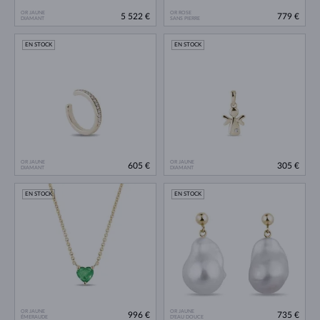
OR JAUNE
OR ROSE
5 522 €
779 €
DIAMANT
SANS PIERRE
EN STOCK
EN STOCK
OR JAUNE
OR JAUNE
605 €
305 €
DIAMANT
DIAMANT
EN STOCK
EN STOCK
OR JAUNE
OR JAUNE
996 €
735 €
ÉMERAUDE
D'EAU DOUCE