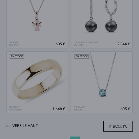
OR ROSE
OR BLANC & DIAMANT
605 €
2 344 €
DIAMANT
DE TAHITI
EN STOCK
EN STOCK
OR JAUNE
OR BLANC
1 648 €
605 €
SANS PIERRE
TOPAZE
VERS LE HAUT
SUIVANTS