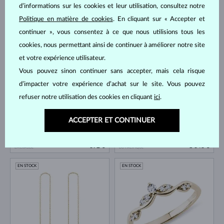
d’informations sur les cookies et leur utilisation, consultez notre
Politique en matière de cookies
. En cliquant sur « Accepter et
continuer », vous consentez à ce que nous utilisions tous les
OR BLANC
OR BLANC
735 €
1 518 €
DIAMANT & DIAMANT
SAPHIR BLEU & DIAMANT
cookies, nous permettant ainsi de continuer à améliorer notre site
et votre expérience utilisateur.
EN STOCK
Vous pouvez sinon continuer sans accepter, mais cela risque
d’impacter votre expérience d’achat sur le site. Vous pouvez
refuser notre utilisation des cookies en cliquant
ici
.
ACCEPTER ET CONTINUER
OR BLANC
OR JAUNE & DIAMANT
692 €
1 648 €
ÉMERAUDE
DU PACIFIQUE
EN STOCK
EN STOCK