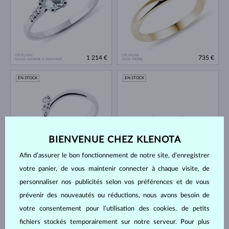
OR BLANC
OR JAUNE
1 214 €
735 €
AIGUE-MARINE & DIAMANT
SANS PIERRE
EN STOCK
EN STOCK
BIENVENUE CHEZ KLENOTA
Afin d’assurer le bon fonctionnement de notre site, d’enregistrer
OR BLANC
OR JAUNE
735 €
170 €
DIAMANT & DIAMANT
D'EAU DOUCE
votre panier, de vous maintenir connecter à chaque visite, de
personnaliser nos publicités selon vos préférences et de vous
EN STOCK
EN STOCK
prévenir des nouveautés ou réductions, nous avons besoin de
votre consentement pour l’utilisation des cookies, de petits
fichiers stockés temporairement sur notre serveur. Pour plus