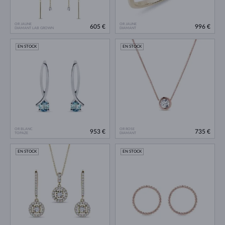
OR JAUNE
OR JAUNE
605 €
996 €
DIAMANT LAB GROWN
DIAMANT
EN STOCK
EN STOCK
OR BLANC
OR ROSE
953 €
735 €
TOPAZE
DIAMANT
EN STOCK
EN STOCK