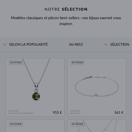
NOTRE
SÉLECTION
Modèles classiques et pièces best-sellers : nos bijoux sauront vous
inspirer.
SELON LA POPULARITÉ
36/4853
SÉLECTION
EN STOCK
EN STOCK
OR BLANC
OR BLANC
953 €
561 €
MOLDAVITE & DIAMANT
DIAMANT
EN STOCK
EN STOCK