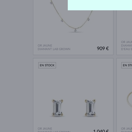
OR JAU
OR JAUNE
DIAMAN
909 €
DIAMANT LAB GROWN
D'EAU
EN STOCK
EN S
OR JAUNE
OR JAU
1 040 €