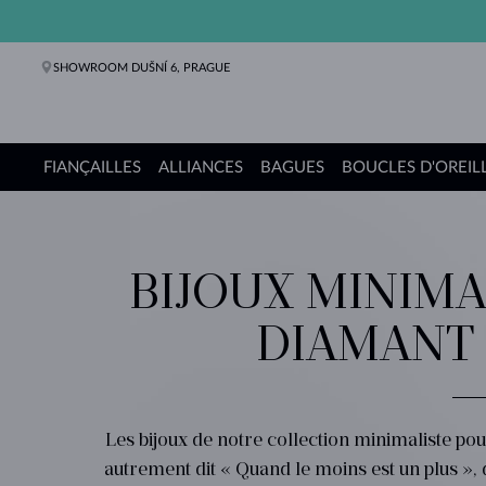
SHOWROOM DUŠNÍ 6, PRAGUE
FIANÇAILLES
ALLIANCES
BAGUES
BOUCLES D'OREIL
Bagues de fiançailles
Alliances de mariage
Bagues
Boucles d'oreilles
Colliers
Bracelets
Perles
Bijoux
Cadeaux
Collections KLENOTA
BIJOUX MINIMA
DIAMANT
Les bijoux de notre collection minimaliste po
autrement dit « Quand le moins est un plus », 