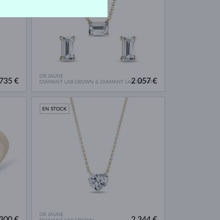
OR JAUNE
735 €
2 057 €
DIAMANT LAB GROWN & DIAMANT LAB GROWN
EN STOCK
OR JAUNE
300 €
2 344 €