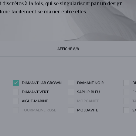
iscrètes à la fois, qui se singularisent par un design
POUR FEMMES EN OR JAUNE
DESIGN HALO
ENSEMBLES ORIGINAUX
AMÉTHYSTES
SOLITAIRES
PIERRES PRÉCIEUSES
PERLES D´EAU DOUCE
SERTISSAGE CLOS
POUR LA MAMAN
OR BLANC
MORGANITES
TOPAZES
RUBIS
IDÉES CADEAUX
donc facilement se marier entre elles.
POUR FEMMES EN OR ROSE
OR JAUNE
COLLIERS MAGNÉTIQUES
OR ROSE
OR ROSE
PERSONNALISABLES
LETNÍ VRSTVENÍ
AFFICHÉ
8/8
DIAMANT LAB GROWN
DIAMANT NOIR
D
DIAMANT VERT
SAPHIR BLEU
É
AIGUE-MARINE
MORGANITE
T
TOURMALINE ROSE
MOLDAVITE
S