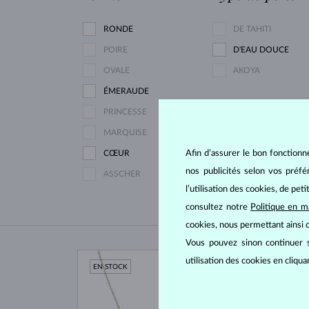
RONDE
DE TAHITI
POIRE
D'EAU DOUCE
OVALE
AKOYA
ÉMERAUDE
PRINCESSE
MARQUISE
Afin d’assurer le bon fonctionn
CŒUR
nos publicités selon vos préf
ASSCHER
l’utilisation des cookies, de pet
consultez notre
Politique en m
cookies, nous permettant ainsi d
Vous pouvez sinon continuer s
utilisation des cookies en cliqu
EN STOCK
EN S