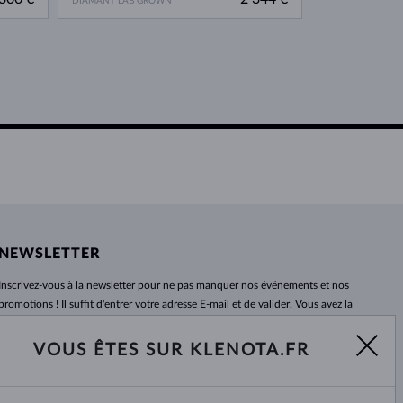
DIAMANT LAB GROWN
NEWSLETTER
Inscrivez-vous
à
la newsletter pour ne pas manquer nos événements et nos
promotions ! Il suffit d'entrer votre adresse E-mail et de valider. Vous avez la
possibilité de vous désabonner
à
tout moment. Nous attendons avec
impatience.
VOUS ÊTES SUR KLENOTA.FR
S'ABONNER