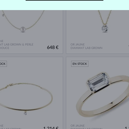
NE
T LAB GROWN & PERLE
OR JAUNE
648 €
 DOUCE
DIAMANT LAB GROWN
TOCK
EN STOCK
NE
OR JAUNE
1 214 €
1 