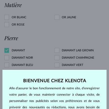
Matière
OR BLANC
OR JAUNE
OR ROSE
Pierre
DIAMANT
DIAMANT LAB GROWN
DIAMANT NOIR
DIAMANT CHAMPAGNE
DIAMANT BLEU
DIAMANT VERT
SAPHIR BLEU
ÉMERAUDE
PERLE
AIGUE-MARINE
BIENVENUE CHEZ KLENOTA
MORGANITE
TANZANITE
Afin d’assurer le bon fonctionnement de notre site, d’enregistrer
TOPAZE
TOURMALINE ROSE
votre panier, de vous maintenir connecter à chaque visite, de
personnaliser nos publicités selon vos préférences et de vous
MOLDAVITE
SANS PIERRE
prévenir des nouveautés ou réductions, nous avons besoin de