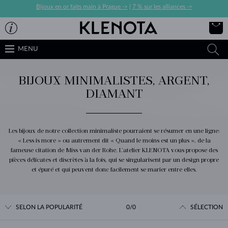
Bijoux en or faits main à Prague ->
|
7 % sur les alliances ->
MENU
BIJOUX MINIMALISTES, ARGENT,
DIAMANT
Les bijoux de notre collection minimaliste pourraient se résumer en une ligne:
« Less is more » ou autrement dit « Quand le moins est un plus », de la
fameuse citation de Miss van der Rohe. L’atelier KLENOTA vous propose des
pièces délicates et discrètes à la fois, qui se singularisent par un design propre
et épuré et qui peuvent donc facilement se marier entre elles.
SELON LA POPULARITÉ
0/0
SÉLECTION