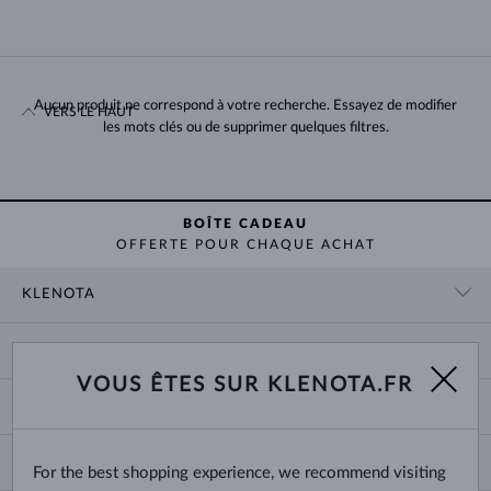
Aucun produit ne correspond à votre recherche. Essayez de modifier
VERS LE HAUT
les mots clés ou de supprimer quelques filtres.
BOÎTE CADEAU
OFFERTE POUR CHAQUE ACHAT
KLENOTA
CONTACT
PANIER
SHOWROOM
VOUS ÊTES SUR KLENOTA.FR
LIVRAISON ET PAIEMENT
NOUS CONNAÎTRE
BIJOUX
RETOURS ET ÉCHANGES
PRESSE
TAILLES DES BAGUES
GARANTIE
BLOG
CHANGE COUNTRY
For the best shopping experience, we recommend visiting
TAILLE ET VARIÉTÉ DES CHAÎNES
CHOISIR DES ALLIANCES