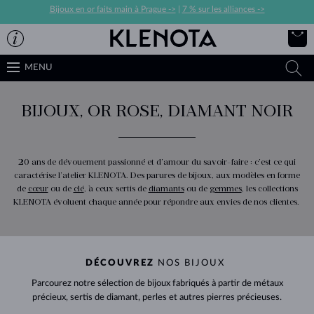
Bijoux en or faits main à Prague ->
|
7 % sur les alliances ->
MENU
BIJOUX, OR ROSE, DIAMANT NOIR
20 ans de dévouement passionné et d’amour du savoir-faire : c’est ce qui
caractérise l’atelier KLENOTA. Des parures de bijoux, aux modèles en forme
de
cœur
ou de
clé
, à ceux sertis de
diamants
ou de
gemmes
, les collections
KLENOTA évoluent chaque année pour répondre aux envies de nos clientes.
DÉCOUVREZ
NOS BIJOUX
Parcourez notre sélection de bijoux fabriqués à partir de métaux
précieux, sertis de diamant, perles et autres pierres précieuses.