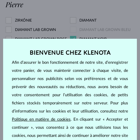
Pierre
ZIRKÓNIE
DIAMANT
DIAMANT LAB GROWN
DIAMANT LAB GROWN BLEU
DIAMANT LAB GROWN ROSE
DIAMANT NOIR
DIAMANT CHAMPAGNE
DIAMANT BLEU
BIENVENUE CHEZ KLENOTA
DIAMANT JAUNE
DIAMANT VERT
Afin d’assurer le bon fonctionnement de notre site, d’enregistrer
SAPHIR BLEU
SAPHIR ROSE
votre panier, de vous maintenir connecter à chaque visite, de
SAPHIR JAUNE
ÉMERAUDE
personnaliser nos publicités selon vos préférences et de vous
RUBIS
PERLE
prévenir des nouveautés ou réductions, nous avons besoin de
votre consentement pour l’utilisation des cookies, de petits
AIGUE-MARINE
AMÉTHYSTE VIOLETTE
fichiers stockés temporairement sur notre serveur. Pour plus
AMÉTHYSTE VERTE
CITRINE
d’informations sur les cookies et leur utilisation, consultez notre
GRENAT
CORAIL
Politique en matière de cookies
. En cliquant sur « Accepter et
QUARTZ LEMON
MORGANITE
continuer », vous consentez à ce que nous utilisions tous les
RHODOLITE
SPINELLE
cookies, nous permettant ainsi de continuer à améliorer notre site