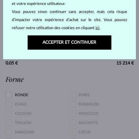
TANZANITE
TOPAZE
et votre expérience utilisateur.
TOURMALINE ROSE
TOURMALINE VERTE
Vous pouvez sinon continuer sans accepter, mais cela risque
d’impacter votre expérience d’achat sur le site. Vous pouvez
MOLDAVITE
SANS PIERRE
refuser notre utilisation des cookies en cliquant
ici
.
Prix
ACCEPTER ET CONTINUER
0.05 €
15 214 €
Forme
RONDE
POIRE
OVALE
ÉMERAUDE
COUSSIN
PRINCESSE
TRILLION
BAGUETTE
MARQUISE
CŒUR