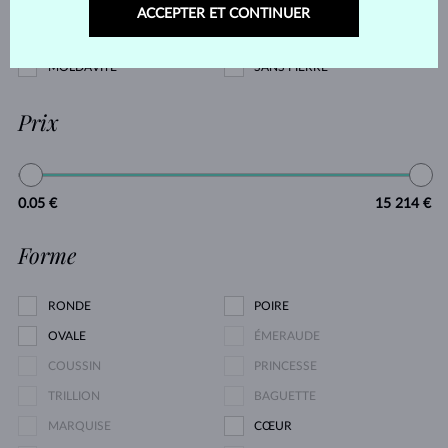
TANZANITE
TOPAZE
ACCEPTER ET CONTINUER
TOURMALINE ROSE
TOURMALINE VERTE
MOLDAVITE
SANS PIERRE
Prix
0.05 €
15 214 €
Forme
RONDE
POIRE
OVALE
ÉMERAUDE
COUSSIN
PRINCESSE
TRILLION
BAGUETTE
MARQUISE
CŒUR