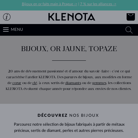
Bijoux en or faits main à Prague ->
|
7 % sur les alliances ->
MENU
BIJOUX, OR JAUNE, TOPAZE
20 ans de dévouement passionné et d’amour du savoir-faire : c’est ce qui
caractérise l’atelier KLENOTA. Des parures de bijoux, aux modèles en forme
de
cœur
ou de
clé
, à ceux sertis de
diamants
ou de
gemmes
, les collections
KLENOTA évoluent chaque année pour répondre aux envies de nos clientes.
DÉCOUVREZ
NOS BIJOUX
Parcourez notre sélection de bijoux fabriqués à partir de métaux
précieux, sertis de diamant, perles et autres pierres précieuses.