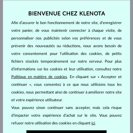
Pierre
BIENVENUE CHEZ KLENOTA
ZIRKÓNIE
DIAMANT
Afin d’assurer le bon fonctionnement de notre site, d’enregistrer
DIAMANT LAB GROWN
DIAMANT LAB GROWN BLEU
votre panier, de vous maintenir connecter à chaque visite, de
DIAMANT LAB GROWN ROSE
DIAMANT NOIR
personnaliser nos publicités selon vos préférences et de vous
prévenir des nouveautés ou réductions, nous avons besoin de
DIAMANT CHAMPAGNE
DIAMANT BLEU
votre consentement pour l’utilisation des cookies, de petits
DIAMANT JAUNE
DIAMANT VERT
fichiers stockés temporairement sur notre serveur. Pour plus
SAPHIR BLEU
SAPHIR ROSE
d’informations sur les cookies et leur utilisation, consultez notre
SAPHIR JAUNE
ÉMERAUDE
Politique en matière de cookies
. En cliquant sur « Accepter et
RUBIS
PERLE
continuer », vous consentez à ce que nous utilisions tous les
AIGUE-MARINE
AMÉTHYSTE VIOLETTE
cookies, nous permettant ainsi de continuer à améliorer notre site
AMÉTHYSTE VERTE
CITRINE
et votre expérience utilisateur.
Vous pouvez sinon continuer sans accepter, mais cela risque
GRENAT
CORAIL
d’impacter votre expérience d’achat sur le site. Vous pouvez
QUARTZ LEMON
MORGANITE
refuser notre utilisation des cookies en cliquant
ici
.
RHODOLITE
SPINELLE