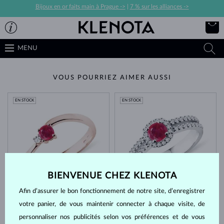
Bijoux en or faits main à Prague ->
|
7 % sur les alliances ->
MENU
VOUS POURRIEZ AIMER AUSSI
EN STOCK
EN STOCK
BIENVENUE CHEZ KLENOTA
OR ROSE
OR BLANC
1 040 €
2 996 €
RUBIS & DIAMANT
RUBIS & DIAMANT
Afin d’assurer le bon fonctionnement de notre site, d’enregistrer
votre panier, de vous maintenir connecter à chaque visite, de
EN STOCK
EN STOCK
personnaliser nos publicités selon vos préférences et de vous