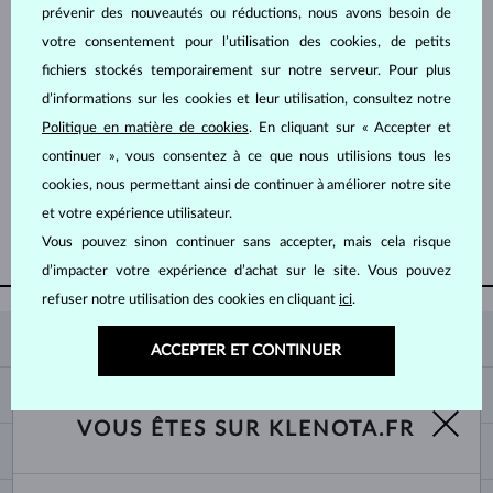
prévenir des nouveautés ou réductions, nous avons besoin de
votre consentement pour l’utilisation des cookies, de petits
fichiers stockés temporairement sur notre serveur. Pour plus
d’informations sur les cookies et leur utilisation, consultez notre
Politique en matière de cookies
. En cliquant sur « Accepter et
OR ROSE
OR BLANC
4 779 €
1 518 €
continuer », vous consentez à ce que nous utilisions tous les
RUBIS & DIAMANT
RUBIS & DIAMANT
cookies, nous permettant ainsi de continuer à améliorer notre site
et votre expérience utilisateur.
AFFICHER PLUS
Vous pouvez sinon continuer sans accepter, mais cela risque
d’impacter votre expérience d’achat sur le site. Vous pouvez
refuser notre utilisation des cookies en cliquant
ici
.
KLENOTA
ACCEPTER ET CONTINUER
CONTACT
PANIER
SHOWROOM
VOUS ÊTES SUR KLENOTA.FR
LIVRAISON ET PAIEMENT
NOUS CONNAÎTRE
BIJOUX
RETOURS ET ÉCHANGES
PRESSE
TAILLES DES BAGUES