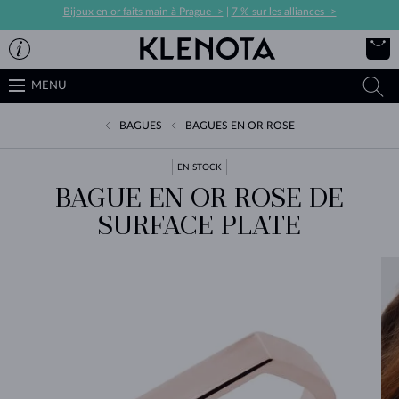
Bijoux en or faits main à Prague ->
|
7 % sur les alliances ->
MENU
BAGUES
BAGUES EN OR ROSE
EN STOCK
BAGUE EN OR ROSE DE
SURFACE PLATE