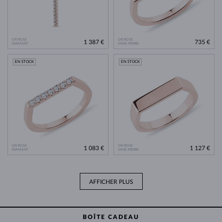
OR ROSE
OR ROSE
1 387 €
735 €
DIAMANT
SANS PIERRE
EN STOCK
EN STOCK
OR ROSE
OR ROSE
1 083 €
1 127 €
DIAMANT
SANS PIERRE
AFFICHER PLUS
BOÎTE CADEAU