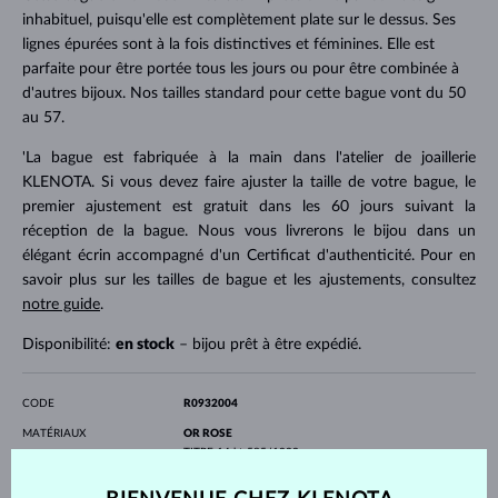
inhabituel, puisqu'elle est complètement plate sur le dessus. Ses
lignes épurées sont à la fois distinctives et féminines. Elle est
parfaite pour être portée tous les jours ou pour être combinée à
d'autres bijoux. Nos tailles standard pour cette bague vont du 50
au 57.
'La bague est fabriquée à la main dans l'atelier de joaillerie
KLENOTA. Si vous devez faire ajuster la taille de votre bague, le
premier ajustement est gratuit dans les 60 jours suivant la
réception de la bague. Nous vous livrerons le bijou dans un
élégant écrin accompagné d'un Certificat d'authenticité. Pour en
savoir plus sur les tailles de bague et les ajustements, consultez
notre guide
.
Disponibilité:
en stock
– bijou prêt à être expédié.
CODE
R0932004
MATÉRIAUX
OR ROSE
TITRE
14 kt 585/1000
PIERRES PRÉCIEUSES
SANS PIERRE