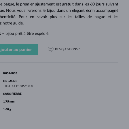
PERLES
OR BLANC
OR ROSE
OR BLANC
otre bague, le premier ajustement est gratuit dans les 60 jours suivant
DÉCOUVRIR
DÉCOUVRIR
DÉCOUVRIR
DÉCOUVRIR
gue. Nous vous livrerons le bijou dans un élégant écrin accompagné
thenticité. Pour en savoir plus sur les tailles de bague et les
DÉCOUVRIR
ez
notre guide
.
k
– bijou prêt à être expédié.
jouter au panier
DES QUESTIONS ?
K0576033
OR JAUNE
TITRE
14 kt 585/1000
SANS PIERRE
1.75 mm
1.60 g