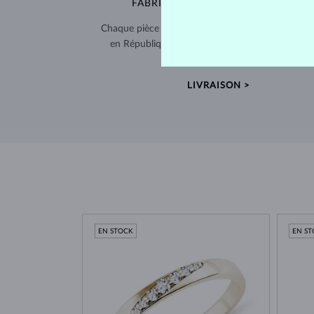
FABRIQUÉS À LA MAIN À PRAGUE
Chaque pièce est fabriquée à la main dans notre a
en République tchèque et expédiée dans le mo
entier.
LIVRAISON >
EN STOCK
EN S