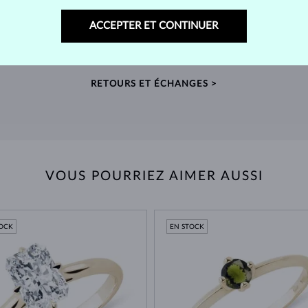
RETOURS SOUS 60 JOURS
ACCEPTER ET CONTINUER
telier
Prenez le temps de trouver le bijou qui vous
Nous
nde
accompagnera pour toujours – retours prolongés
sour
possibles.
RETOURS ET ÉCHANGES >
VOUS POURRIEZ AIMER AUSSI
TOCK
EN STOCK