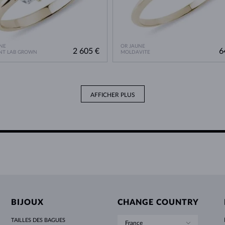
NE
OR JAUNE
2 605 €
6
NT LAB GROWN
MOLDAVITE
AFFICHER PLUS
BIJOUX
CHANGE COUNTRY
TAILLES DES BAGUES
France