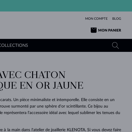
MON COMPTE
BLOG
MON PANIER
COLLECTIONS
AVEC CHATON
OR JAUNE
TANZANITES
TOURMALINES
SAPHIRS
QUE EN OR JAUNE
OR ROSE
TOPAZES
MOLDAVITES
ÉMERAUDES
L'AMOUR
TOURMALINES
MINÉRAUX
MOLDAVITES
arats. Un pièce minimaliste et intemporelle. Elle consiste en un
PENDENTIFS
INTEMPORELS
AUTHENTIQUES
EXCEPTIONNELLES
BEAUTÉ
DE SES
PLUS
rouve surmonté par une sphère d'or scintillante. Ce bijou au
MOLDAVITES
PENDENTIFS EN PERLES
MINÉRAUX
 représentera l'accessoire idéal avec lequel sublimer les tenues du
E
DÉCOUVRIR
BEAUTÉ
DES
POUR BÉBÉS
OR BLANC
MARIAGE
BELLES
RÊVES
PURE
MARIAGE
OR JAUNE
OR JAUNE
DÉCOUVRIR
DÉCOUVRIR
DÉCOUVRIR
DÉCOUVRIR
e à la main dans l'atelier de joaillerie KLENOTA. Si vous devez faire