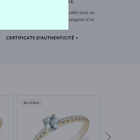
QUALITÉ EXCEPTIONNELLE
 utilisons des matériaux de haute qualité issus de
ces vérifiées. Chaque pièce est accompagnée d’un
certificat d’authenticité.
CERTIFICATS D’AUTHENTICITÉ >
EN STOCK
EN STOCK