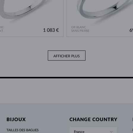
NC
OR BLANC
1 083 €
6
NT
SANS PIERRE
AFFICHER PLUS
BIJOUX
CHANGE COUNTRY
TAILLES DES BAGUES
France