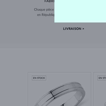
FABRIQUÉS À LA MAIN À PRAGUE
Chaque pièce est fabriquée à la main dans notre a
en République tchèque et expédiée dans le mo
entier.
LIVRAISON >
EN STOCK
EN S