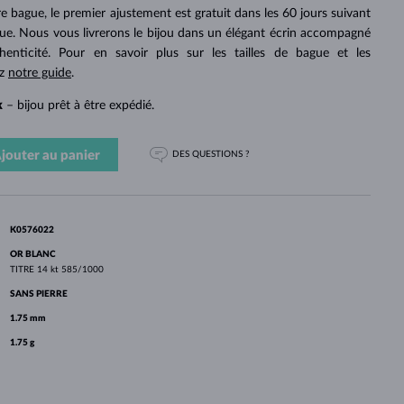
PERLES
OR BLANC
OR ROSE
OR BLANC
otre bague, le premier ajustement est gratuit dans les 60 jours suivant
DÉCOUVRIR
DÉCOUVRIR
DÉCOUVRIR
DÉCOUVRIR
gue. Nous vous livrerons le bijou dans un élégant écrin accompagné
thenticité. Pour en savoir plus sur les tailles de bague et les
DÉCOUVRIR
ez
notre guide
.
k
– bijou prêt à être expédié.
jouter au panier
DES QUESTIONS ?
K0576022
OR BLANC
TITRE
14 kt 585/1000
SANS PIERRE
1.75 mm
1.75 g