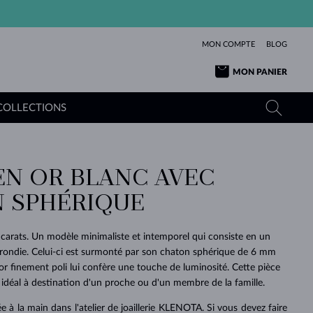
MON COMPTE
BLOG
MON PANIER
COLLECTIONS
EN OR BLANC AVEC
OR JAUNE
TANZANITES
TOURMALINES
SAPHIRS
 SPHÉRIQUE
OR ROSE
TOPAZES
MOLDAVITES
ÉMERAUDES
L'AMOUR
TOURMALINES
MINÉRAUX
MOLDAVITES
carats. Un modèle minimaliste et intemporel qui consiste en un
PENDENTIFS
INTEMPORELS
AUTHENTIQUES
EXCEPTIONNELLES
BEAUTÉ
DE SES
PLUS
rondie. Celui-ci est surmonté par son chaton sphérique de 6 mm
MOLDAVITES
PENDENTIFS EN PERLES
MINÉRAUX
or finement poli lui confère une touche de luminosité. Cette pièce
E
DÉCOUVRIR
BEAUTÉ
DES
POUR BÉBÉS
OR BLANC
MARIAGE
BELLES
RÊVES
PURE
 idéal à destination d'un proche ou d'un membre de la famille.
MARIAGE
OR JAUNE
OR JAUNE
DÉCOUVRIR
DÉCOUVRIR
DÉCOUVRIR
DÉCOUVRIR
e à la main dans l'atelier de joaillerie KLENOTA. Si vous devez faire