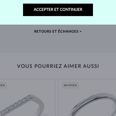
RETOURS SOUS 60 JOURS
ACCEPTER ET CONTINUER
telier
Prenez le temps de trouver le bijou qui vous
Nous
nde
accompagnera pour toujours – retours prolongés
sour
possibles.
RETOURS ET ÉCHANGES >
VOUS POURRIEZ AIMER AUSSI
TOCK
EN STOCK