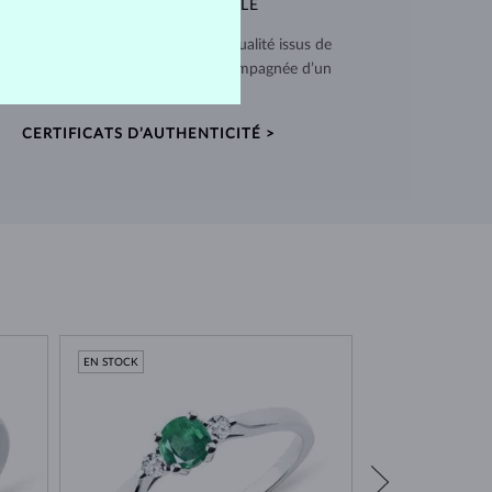
QUALITÉ EXCEPTIONNELLE
 utilisons des matériaux de haute qualité issus de
ces vérifiées. Chaque pièce est accompagnée d’un
certificat d’authenticité.
CERTIFICATS D’AUTHENTICITÉ >
EN STOCK
EN STOCK