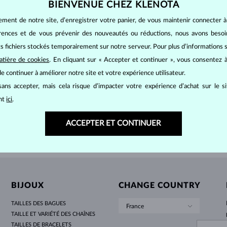
BIENVENUE CHEZ KLENOTA
POUR FEMMES EN OR JAUNE
DESIGN HALO
ENSEMBLES ORIGINAUX
AMÉTHYSTES
SOLITAIRES
PIERRES PRÉCIEUSES
PERLES D´EAU DOUCE
SERTISSAGE CLOS
POUR LA MAMAN
OR BLANC
MORGANITES
TOPAZES
RUBIS
IDÉES CADEAUX
ement de notre site, d’enregistrer votre panier, de vous maintenir connecter à
POUR FEMMES EN OR ROSE
OR JAUNE
COLLIERS MAGNÉTIQUES
OR ROSE
NC
OR ROSE
1 561 €
2 1
érences et de vous prévenir des nouveautés ou réductions, nous avons bes
NT LAB GROWN ROSE
DIAMANT CHAMPAGNE
OR ROSE
PERSONNALISABLES
its fichiers stockés temporairement sur notre serveur. Pour plus d’informations su
LETNÍ VRSTVENÍ
atière de cookies
. En cliquant sur « Accepter et continuer », vous consentez à
e continuer à améliorer notre site et votre expérience utilisateur.
AFFICHER PLUS
ans accepter, mais cela risque d’impacter votre expérience d’achat sur le s
ant
ici
.
ACCEPTER ET CONTINUER
BIJOUX
CHANGE COUNTRY
TAILLES DES BAGUES
France
TAILLE ET VARIÉTÉ DES CHAÎNES
TAILLES DE BRACELETS