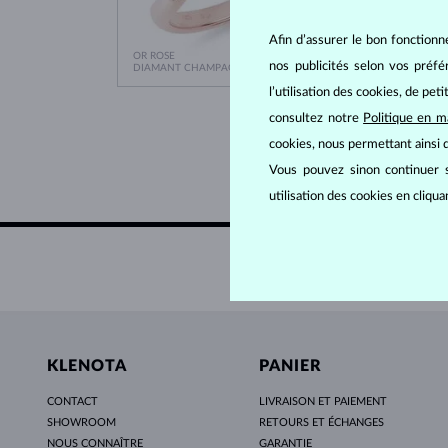
Afin d’assurer le bon fonctionn
OR ROSE
OR BLA
692 €
nos publicités selon vos préf
DIAMANT CHAMPAGNE & DIAMANT
DIAMA
l’utilisation des cookies, de pet
consultez notre
Politique en m
cookies, nous permettant ainsi d
Vous pouvez sinon continuer s
utilisation des cookies en cliqu
KLENOTA
PANIER
CONTACT
LIVRAISON ET PAIEMENT
SHOWROOM
RETOURS ET ÉCHANGES
NOUS CONNAÎTRE
GARANTIE