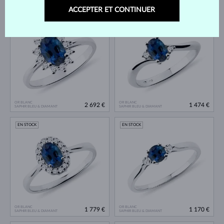
1 605 €
3 040 €
SAPHIR BLEU & DIAMANT
SAPHIR BLEU & DIAMANT
ACCEPTER ET CONTINUER
EN STOCK
EN STOCK
OR BLANC
OR BLANC
2 692 €
1 474 €
SAPHIR BLEU & DIAMANT
SAPHIR BLEU & DIAMANT
EN STOCK
EN STOCK
OR BLANC
OR BLANC
1 779 €
1 170 €
SAPHIR BLEU & DIAMANT
SAPHIR BLEU & DIAMANT