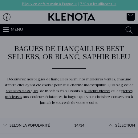
Bijoux en or faits main à Prague ->
|
7 % sur les alliances ->
MENU
BAGUES DE FIANÇAILLES BEST
SELLERS, OR BLANC, SAPHIR BLEU
Découvrez nos bagues de fiançailles parmi nos meilleures ventes, chacune
d'entre elles ayant été choisie pour leur charme indescriptible. Qu'il s'agisse de
solitaires classiques
, de modèles éblouissants à
plusieurs pierres
ou de
pierres
précieuses
aux couleurs éclatantes, la bague que vous choisirez conservera à
jamais le souvenir de votre « oui ».
SELON LA POPULARITÉ
14/14
SÉLECTION