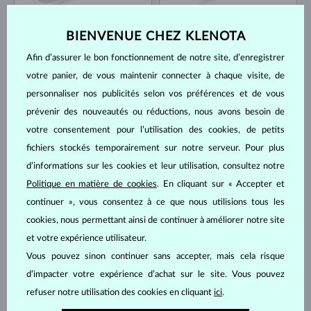
OR BLANC
OR BLANC
4 300 €
953 €
SAPHIR BLEU & DIAMANT
SAPHIR BLEU & DIAMANT
BIENVENUE CHEZ KLENOTA
EN STOCK
EN STOCK
Afin d’assurer le bon fonctionnement de notre site, d’enregistrer
votre panier, de vous maintenir connecter à chaque visite, de
personnaliser nos publicités selon vos préférences et de vous
prévenir des nouveautés ou réductions, nous avons besoin de
votre consentement pour l’utilisation des cookies, de petits
fichiers stockés temporairement sur notre serveur. Pour plus
OR BLANC
OR BLANC
d’informations sur les cookies et leur utilisation, consultez notre
692 €
4 779 €
SAPHIR BLEU & DIAMANT
SAPHIR BLEU & DIAMANT
Politique en matière de cookies
. En cliquant sur « Accepter et
EN STOCK
EN STOCK
continuer », vous consentez à ce que nous utilisions tous les
cookies, nous permettant ainsi de continuer à améliorer notre site
et votre expérience utilisateur.
Vous pouvez sinon continuer sans accepter, mais cela risque
d’impacter votre expérience d’achat sur le site. Vous pouvez
refuser notre utilisation des cookies en cliquant
ici
.
OR BLANC
OR BLANC