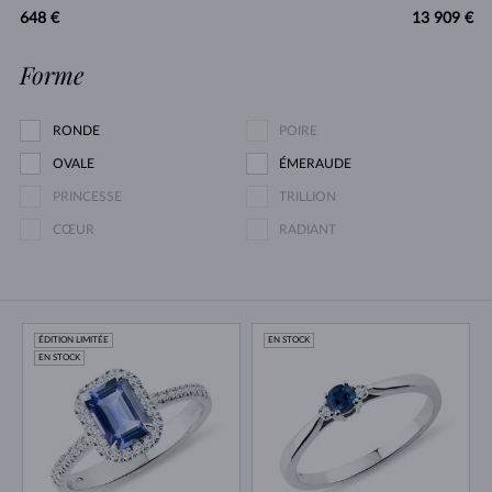
648 €
13 909 €
Forme
RONDE
POIRE
OVALE
ÉMERAUDE
PRINCESSE
TRILLION
CŒUR
RADIANT
ÉDITION LIMITÉE
EN STOCK
EN STOCK