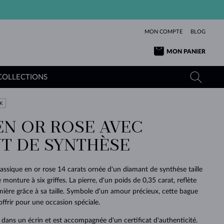
MON COMPTE
BLOG
MON PANIER
COLLECTIONS
K
EN OR ROSE AVEC
OR JAUNE
TANZANITES
TOURMALINES
SAPHIRS
T DE SYNTHÈSE
OR ROSE
TOPAZES
MOLDAVITES
ÉMERAUDES
L'AMOUR
TOURMALINES
MINÉRAUX
MOLDAVITES
lassique en or rose 14 carats ornée d'un diamant de synthèse taille
PENDENTIFS
INTEMPORELS
AUTHENTIQUES
EXCEPTIONNELLES
BEAUTÉ
DE SES
PLUS
e monture à six griffes. La pierre, d'un poids de 0,35 carat, reflète
MOLDAVITES
PENDENTIFS EN PERLES
MINÉRAUX
ière grâce à sa taille. Symbole d'un amour précieux, cette bague
E
DÉCOUVRIR
BEAUTÉ
DES
POUR BÉBÉS
OR BLANC
MARIAGE
BELLES
RÊVES
PURE
 offrir pour une occasion spéciale.
MARIAGE
OR JAUNE
OR JAUNE
DÉCOUVRIR
DÉCOUVRIR
DÉCOUVRIR
DÉCOUVRIR
ans un écrin et est accompagnée d'un certificat d'authenticité.