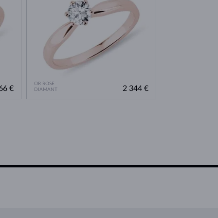
OR ROSE
66 €
2 344 €
DIAMANT