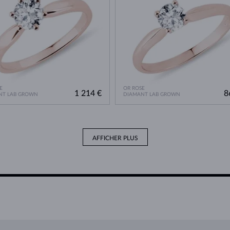
E
OR ROSE
1 214 €
8
NT LAB GROWN
DIAMANT LAB GROWN
AFFICHER PLUS