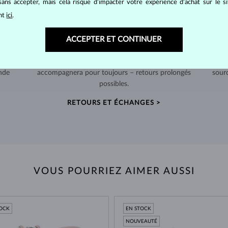
ans accepter, mais cela risque d’impacter votre expérience d’achat sur le s
ant
ici
.
ACCEPTER ET CONTINUER
RETOURS SOUS 60 JOURS
telier
Prenez le temps de trouver le bijou qui vous
Nous
nde
accompagnera pour toujours – retours prolongés
sour
possibles.
RETOURS ET ÉCHANGES >
VOUS POURRIEZ AIMER AUSSI
TOCK
EN STOCK
NOUVEAUTÉ