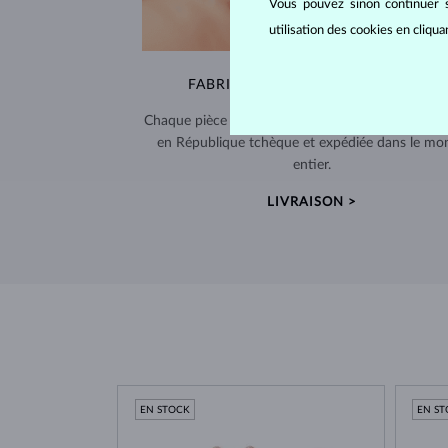
Vous pouvez sinon continuer s
utilisation des cookies en cliqu
FABRIQUÉS À LA MAIN À PRAGUE
Chaque pièce est fabriquée à la main dans notre a
en République tchèque et expédiée dans le mo
entier.
LIVRAISON >
EN STOCK
EN S