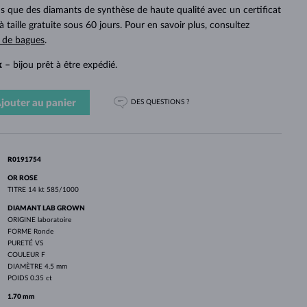
PERLES
OR BLANC
OR ROSE
OR BLANC
 que des diamants de synthèse de haute qualité avec un certificat
DÉCOUVRIR
DÉCOUVRIR
DÉCOUVRIR
DÉCOUVRIR
à taille gratuite sous 60 jours. Pour en savoir plus, consultez
s de bagues
.
DÉCOUVRIR
k
– bijou prêt à être expédié.
jouter au panier
DES QUESTIONS ?
R0191754
OR ROSE
TITRE
14 kt 585/1000
DIAMANT LAB GROWN
ORIGINE
laboratoire
FORME
Ronde
PURETÉ
VS
COULEUR
F
DIAMÈTRE
4.5 mm
POIDS
0.35 ct
1.70 mm