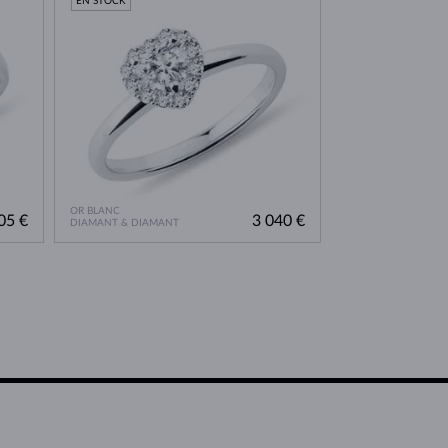
EN STOCK
OR BLANC
05 €
3 040 €
DIAMANT & DIAMANT