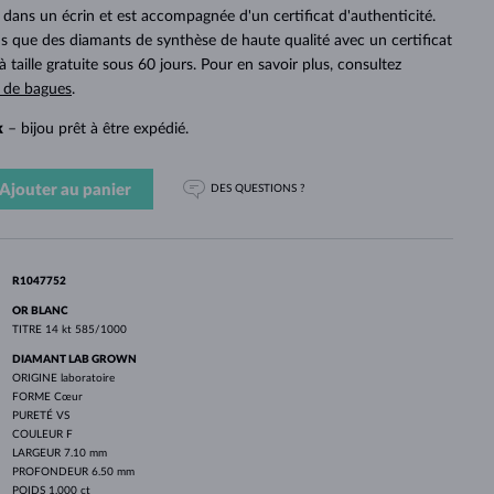
PERLES
OR BLANC
OR ROSE
OR BLANC
ans un écrin et est accompagnée d'un certificat d'authenticité.
DÉCOUVRIR
DÉCOUVRIR
DÉCOUVRIR
DÉCOUVRIR
 que des diamants de synthèse de haute qualité avec un certificat
à taille gratuite sous 60 jours. Pour en savoir plus, consultez
DÉCOUVRIR
s de bagues
.
k
– bijou prêt à être expédié.
Ajouter au panier
DES QUESTIONS ?
R1047752
OR BLANC
TITRE
14 kt 585/1000
DIAMANT LAB GROWN
ORIGINE
laboratoire
FORME
Cœur
PURETÉ
VS
COULEUR
F
LARGEUR
7.10 mm
PROFONDEUR
6.50 mm
POIDS
1.000 ct