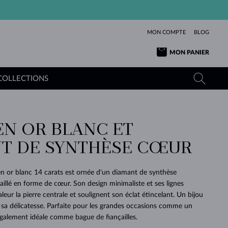
MON COMPTE
BLOG
MON PANIER
COLLECTIONS
EN OR BLANC ET
OR JAUNE
TANZANITES
TOURMALINES
SAPHIRS
T DE SYNTHÈSE CŒUR
OR ROSE
TOPAZES
MOLDAVITES
ÉMERAUDES
L'AMOUR
TOURMALINES
MINÉRAUX
MOLDAVITES
n or blanc 14 carats est ornée d'un diamant de synthèse
PENDENTIFS
INTEMPORELS
AUTHENTIQUES
EXCEPTIONNELLES
BEAUTÉ
DE SES
PLUS
 taillé en forme de cœur. Son design minimaliste et ses lignes
MOLDAVITES
PENDENTIFS EN PERLES
MINÉRAUX
eur la pierre centrale et soulignent son éclat étincelant. Un bijou
E
DÉCOUVRIR
BEAUTÉ
DES
POUR BÉBÉS
OR BLANC
MARIAGE
BELLES
RÊVES
PURE
r sa délicatesse. Parfaite pour les grandes occasions comme un
 également idéale comme bague de fiançailles.
MARIAGE
OR JAUNE
OR JAUNE
DÉCOUVRIR
DÉCOUVRIR
DÉCOUVRIR
DÉCOUVRIR