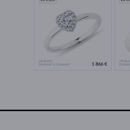
EN STOCK
EN S
OR BLANC
OR BLA
1 866 €
DIAMANT & DIAMANT
DIAMA