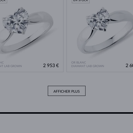
TOCK
EN STOCK
NC
OR BLANC
2 953 €
2 6
NT LAB GROWN
DIAMANT LAB GROWN
AFFICHER PLUS