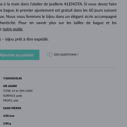
PERLES
OR BLANC
OR ROSE
OR BLANC
e à la main dans l'atelier de joaillerie KLENOTA. Si vous devez faire
DÉCOUVRIR
DÉCOUVRIR
DÉCOUVRIR
DÉCOUVRIR
otre bague, le premier ajustement est gratuit dans les 60 jours suivant
gue. Nous vous livrerons le bijou dans un élégant écrin accompagné
DÉCOUVRIR
thenticité. Pour en savoir plus sur les tailles de bague et les
ez
notre guide
.
k
– bijou prêt à être expédié.
Ajouter au panier
DES QUESTIONS ?
Y3005003L40
OR JAUNE
TITRE
14 kt 585/1000
SURFACE
polie
PROFIL
plat
SANS PIERRE
4.00 mm
3.80 g