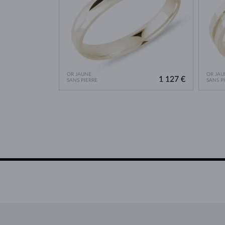
OR JAUNE
OR JAU
1 127 €
SANS PIERRE
SANS P