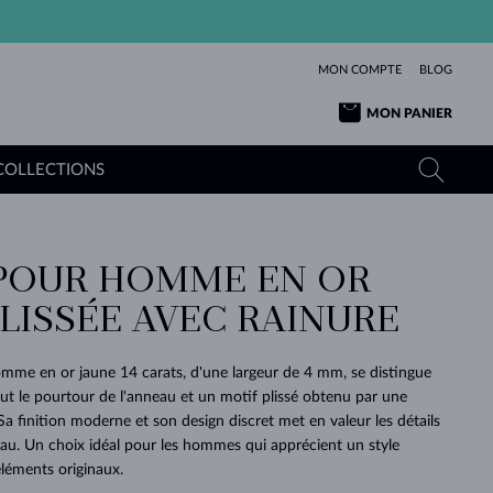
MON COMPTE
BLOG
MON PANIER
COLLECTIONS
POUR HOMME EN OR
OR JAUNE
TANZANITES
TOURMALINES
SAPHIRS
LISSÉE AVEC RAINURE
OR ROSE
TOPAZES
MOLDAVITES
ÉMERAUDES
L'AMOUR
TOURMALINES
MINÉRAUX
MOLDAVITES
omme en or jaune 14 carats, d'une largeur de 4 mm, se distingue
PENDENTIFS
INTEMPORELS
AUTHENTIQUES
EXCEPTIONNELLES
BEAUTÉ
DE SES
PLUS
out le pourtour de l'anneau et un motif plissé obtenu par une
MOLDAVITES
PENDENTIFS EN PERLES
MINÉRAUX
Sa finition moderne et son design discret met en valeur les détails
E
DÉCOUVRIR
BEAUTÉ
DES
POUR BÉBÉS
OR BLANC
MARIAGE
BELLES
RÊVES
PURE
riau. Un choix idéal pour les hommes qui apprécient un style
éléments originaux.
MARIAGE
OR JAUNE
OR JAUNE
DÉCOUVRIR
DÉCOUVRIR
DÉCOUVRIR
DÉCOUVRIR