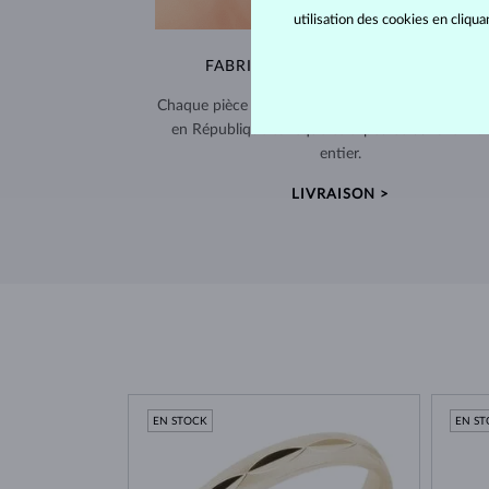
utilisation des cookies en cliqu
FABRIQUÉS À LA MAIN À PRAGUE
Chaque pièce est fabriquée à la main dans notre a
en République tchèque et expédiée dans le mo
entier.
LIVRAISON >
EN STOCK
EN S