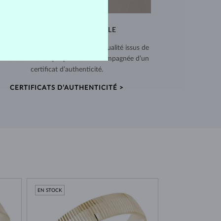
QUALITÉ EXCEPTIONNELLE
 utilisons des matériaux de haute qualité issus de
ces vérifiées. Chaque pièce est accompagnée d’un
certificat d’authenticité.
CERTIFICATS D’AUTHENTICITÉ >
EN STOCK
EN STOCK