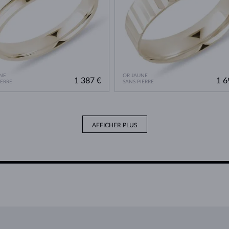
NE
OR JAUNE
1 387 €
1 6
IERRE
SANS PIERRE
AFFICHER PLUS