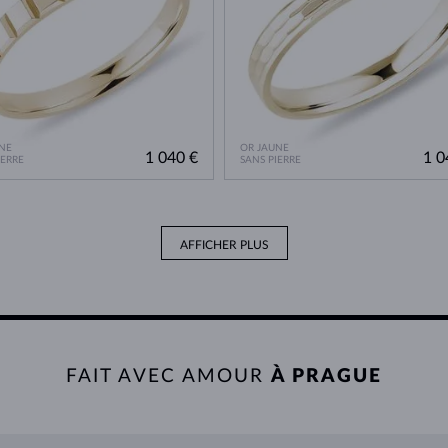
NE
OR JAUNE
1 040 €
1 0
IERRE
SANS PIERRE
AFFICHER PLUS
FAIT AVEC AMOUR
À PRAGUE