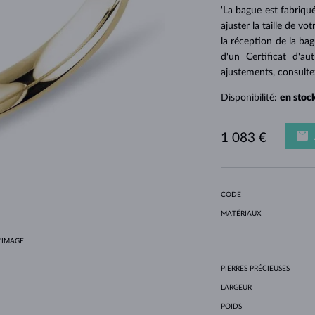
POUR FEMMES EN OR JAUNE
DESIGN HALO
ENSEMBLES ORIGINAUX
AMÉTHYSTES
SOLITAIRES
PIERRES PRÉCIEUSES
PERLES D´EAU DOUCE
SERTISSAGE CLOS
POUR LA MAMAN
OR BLANC
MORGANITES
TOPAZES
RUBIS
IDÉES CADEAUX
'La bague est fabriqué
ajuster la taille de v
POUR FEMMES EN OR ROSE
OR JAUNE
COLLIERS MAGNÉTIQUES
OR ROSE
la réception de la ba
OR ROSE
PERSONNALISABLES
d'un Certificat d'au
ajustements, consult
LETNÍ VRSTVENÍ
Disponibilité:
en stoc
1 083 €
CODE
MATÉRIAUX
'IMAGE
PIERRES PRÉCIEUSES
LARGEUR
POIDS