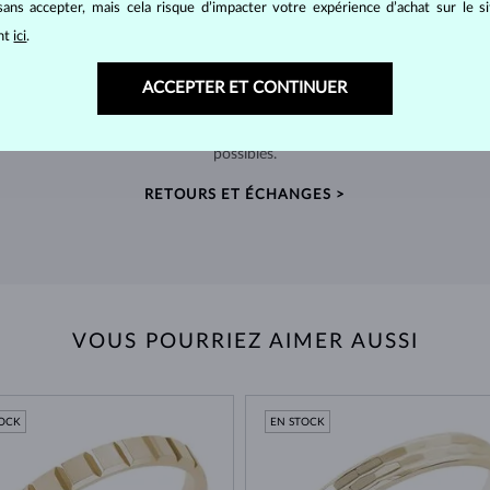
ans accepter, mais cela risque d’impacter votre expérience d’achat sur le s
ant
ici
.
RETOURS SOUS 60 JOURS
ACCEPTER ET CONTINUER
telier
Prenez le temps de trouver le bijou qui vous
Nous
nde
accompagnera pour toujours – retours prolongés
sour
possibles.
RETOURS ET ÉCHANGES >
VOUS POURRIEZ AIMER AUSSI
TOCK
EN STOCK