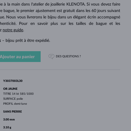
PERLES
OR BLANC
OR ROSE
OR BLANC
e à la main dans l'atelier de joaillerie KLENOTA. Si vous devez faire
DÉCOUVRIR
DÉCOUVRIR
DÉCOUVRIR
DÉCOUVRIR
otre bague, le premier ajustement est gratuit dans les 60 jours suivant
gue. Nous vous livrerons le bijou dans un élégant écrin accompagné
DÉCOUVRIR
thenticité. Pour en savoir plus sur les tailles de bague et les
ez
notre guide
.
k
– bijou prêt à être expédié.
Ajouter au panier
DES QUESTIONS ?
Y3037003L30
OR JAUNE
TITRE
14 kt 585/1000
SURFACE
polie
PROFIL
demi-lune
SANS PIERRE
3.00 mm
3.10 g