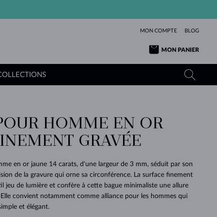
MON COMPTE
BLOG
MON PANIER
COLLECTIONS
POUR HOMME EN OR
OR JAUNE
TANZANITES
TOURMALINES
SAPHIRS
FINEMENT GRAVÉE
OR ROSE
TOPAZES
MOLDAVITES
ÉMERAUDES
L'AMOUR
TOURMALINES
MINÉRAUX
MOLDAVITES
me en or jaune 14 carats, d'une largeur de 3 mm, séduit par son
PENDENTIFS
INTEMPORELS
AUTHENTIQUES
EXCEPTIONNELLES
BEAUTÉ
DE SES
PLUS
cision de la gravure qui orne sa circonférence. La surface finement
MOLDAVITES
PENDENTIFS EN PERLES
MINÉRAUX
til jeu de lumière et confère à cette bague minimaliste une allure
E
DÉCOUVRIR
BEAUTÉ
DES
POUR BÉBÉS
OR BLANC
MARIAGE
BELLES
RÊVES
PURE
Elle convient notamment comme alliance pour les hommes qui
imple et élégant.
MARIAGE
OR JAUNE
OR JAUNE
DÉCOUVRIR
DÉCOUVRIR
DÉCOUVRIR
DÉCOUVRIR