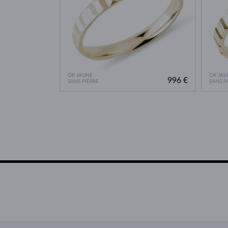
OR JAUNE
OR JAU
996 €
SANS PIERRE
SANS P