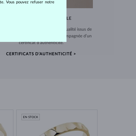
ite. Vous pouvez refuser notre
QUALITÉ EXCEPTIONNELLE
 utilisons des matériaux de haute qualité issus de
ces vérifiées. Chaque pièce est accompagnée d’un
certificat d’authenticité.
CERTIFICATS D’AUTHENTICITÉ >
EN STOCK
EN STOCK