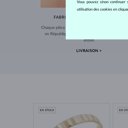
Vous pouvez sinon continuer s
utilisation des cookies en cliqu
FABRIQUÉS À LA MAIN À PRAGUE
Chaque pièce est fabriquée à la main dans notre a
en République tchèque et expédiée dans le mo
entier.
LIVRAISON >
EN STOCK
EN S