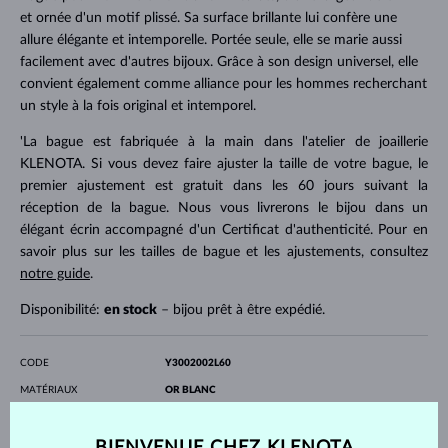
et ornée d'un motif plissé. Sa surface brillante lui confère une
allure élégante et intemporelle. Portée seule, elle se marie aussi
facilement avec d'autres bijoux. Grâce à son design universel, elle
convient également comme alliance pour les hommes recherchant
un style à la fois original et intemporel.
'La bague est fabriquée à la main dans l'atelier de joaillerie
KLENOTA. Si vous devez faire ajuster la taille de votre bague, le
premier ajustement est gratuit dans les 60 jours suivant la
réception de la bague. Nous vous livrerons le bijou dans un
élégant écrin accompagné d'un Certificat d'authenticité. Pour en
savoir plus sur les tailles de bague et les ajustements, consultez
notre guide
.
Disponibilité:
en stock
– bijou prêt à être expédié.
CODE
Y3002002L60
MATÉRIAUX
OR BLANC
TITRE
14 kt 585/1000
SURFACE
polie
PROFIL
plat
BIENVENUE CHEZ KLENOTA