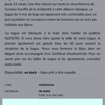
jaune 14 carats. Une fine rainure sur toute la circonférence de
l'anneau insuffle de la modernité à cette alliance classique. La
bague de 4 mm de large est également très confortable pour un
port quotidien et convaincra même les hommes qui ne sont pas
habitués aux bijoux.
'La bague est fabriquée à la main dans l'atelier de joaillerie
KLENOTA. Si vous devez faire ajuster la taille de votre bague, le
premier ajustement est gratuit dans les 60 jours suivant la
réception de la bague. Nous vous livrerons le bijou dans un
élégant écrin accompagné d'un Certificat d'authenticité. Pour en
savoir plus sur les tailles de bague et les ajustements, consultez
notre guide
.
Disponibilité:
en stock
– bijou prêt à être expédié.
CODE
Y0900033L40
MATÉRIAUX
OR JAUNE
TITRE
14 kt 585/1000
SURFACE
polie
PROFIL
plat