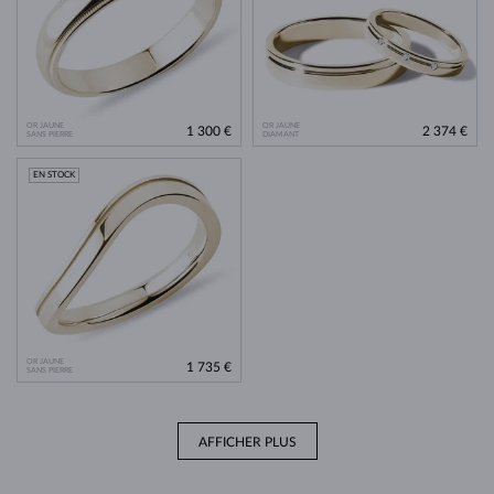
OR JAUNE
OR JAUNE
1 300 €
2 374 €
SANS PIERRE
DIAMANT
EN STOCK
OR JAUNE
1 735 €
SANS PIERRE
AFFICHER PLUS